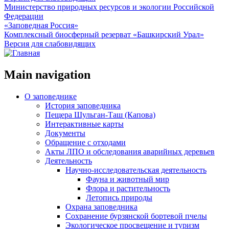
Министерство природных ресурсов и экологии Российской
Федерации
«Заповедная Россия»
Комплексный биосферный резерват «Башкирский Урал»
Версия для слабовидящих
Main navigation
О заповеднике
История заповедника
Пещера Шульган-Таш (Капова)
Интерактивные карты
Документы
Обращение с отходами
Акты ЛПО и обследования аварийных деревьев
Деятельность
Научно-исследовательская деятельность
Фауна и животный мир
Флора и растительность
Летопись природы
Охрана заповедника
Сохранение бурзянской бортевой пчелы
Экологическое просвещение и туризм