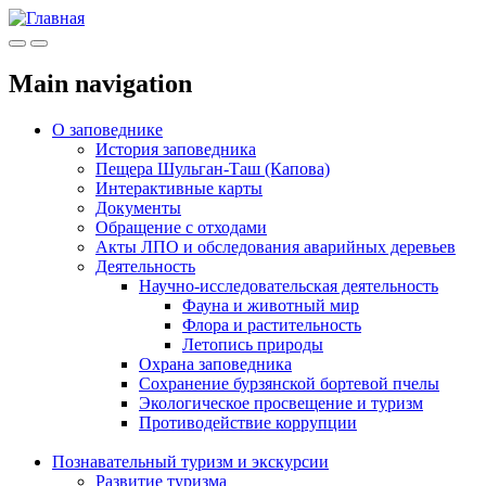
Меню
Инфо
Main navigation
О заповеднике
История заповедника
Пещера Шульган-Таш (Капова)
Интерактивные карты
Документы
Обращение с отходами
Акты ЛПО и обследования аварийных деревьев
Деятельность
Научно-исследовательская деятельность
Фауна и животный мир
Флора и растительность
Летопись природы
Охрана заповедника
Сохранение бурзянской бортевой пчелы
Экологическое просвещение и туризм
Противодействие коррупции
Познавательный туризм и экскурсии
Развитие туризма