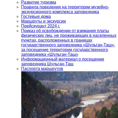
Развитие туризма
Правила поведения на территории музейно-
экскурсионного комплекса заповедника
Гостевые дома
Маршруты и экскурсии
Прейскурант 2024 г.
Приказ об освобождении от взимания платы
физических лиц, не проживающих в населенных
пунктах, расположенных в границах
государственного заповедника «Шульган-Таш»,
за посещение территории государственного
заповедника «Шульган-Таш»
Информационный материал о посещении
заповедника Шульган-Таш
Паспорта маршрутов