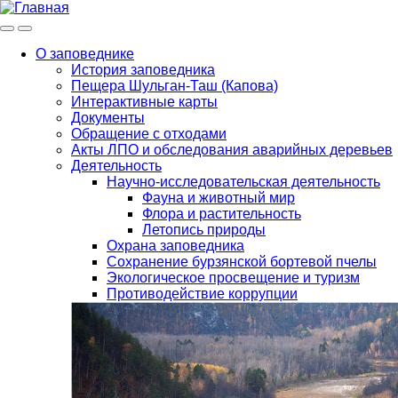
Меню
Инфо
О заповеднике
История заповедника
Main
Пещера Шульган-Таш (Капова)
navigation
Интерактивные карты
Документы
Обращение с отходами
Акты ЛПО и обследования аварийных деревьев
Деятельность
Научно-исследовательская деятельность
Фауна и животный мир
Флора и растительность
Летопись природы
Охрана заповедника
Сохранение бурзянской бортевой пчелы
Экологическое просвещение и туризм
Противодействие коррупции