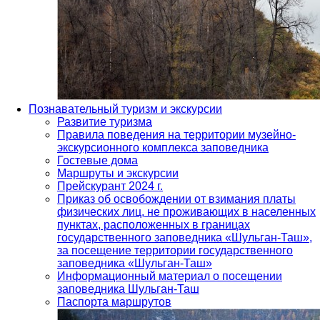
Познавательный туризм и экскурсии
Развитие туризма
Правила поведения на территории музейно-
экскурсионного комплекса заповедника
Гостевые дома
Маршруты и экскурсии
Прейскурант 2024 г.
Приказ об освобождении от взимания платы
физических лиц, не проживающих в населенных
пунктах, расположенных в границах
государственного заповедника «Шульган-Таш»,
за посещение территории государственного
заповедника «Шульган-Таш»
Информационный материал о посещении
заповедника Шульган-Таш
Паспорта маршрутов