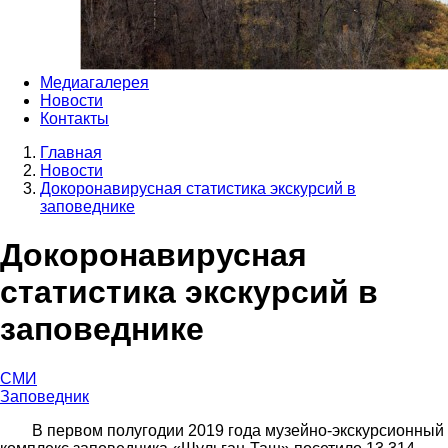
Медиагалерея
Новости
Контакты
Главная
Новости
Строка
Докоронавирусная статистика экскурсий в
навигации
заповеднике
Докоронавирусная
статистика экскурсий в
заповеднике
СМИ
Заповедник
В первом полугодии 2019 года музейно-экскурсионный