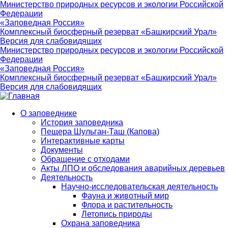
Министерство природных ресурсов и экологии Российской
Федерации
«Заповедная Россия»
Комплексный биосферный резерват «Башкирский Урал»
Версия для слабовидящих
Министерство природных ресурсов и экологии Российской
Федерации
«Заповедная Россия»
Комплексный биосферный резерват «Башкирский Урал»
Версия для слабовидящих
О заповеднике
История заповедника
Main
Пещера Шульган-Таш (Капова)
navigation
Интерактивные карты
Документы
Обращение с отходами
Акты ЛПО и обследования аварийных деревьев
Деятельность
Научно-исследовательская деятельность
Фауна и животный мир
Флора и растительность
Летопись природы
Охрана заповедника