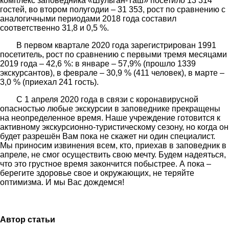
комплекс заповедника «Шульган-Таш» посетило 13 314
гостей, во втором полугодии – 31 353, рост по сравнению с
аналогичными периодами 2018 года составил
соответственно 31,8 и 0,5 %.
В первом квартале 2020 года зарегистрирован 1991
посетитель, рост по сравнению с первыми тремя месяцами
2019 года – 42,6 %: в январе – 57,9% (прошло 1339
экскурсантов), в феврале – 30,9 % (411 человек), в марте –
3,0 % (приехал 241 гость).
С 1 апреля 2020 года в связи с коронавирусной
опасностью любые экскурсии в заповеднике прекращены
на неопределенное время. Наше учреждение готовится к
активному экскурсионно-туристическому сезону, но когда он
будет разрешён Вам пока не скажет ни один специалист.
Мы приносим извинения всем, кто, приехав в заповедник в
апреле, не смог осуществить свою мечту. Будем надеяться,
что это грустное время закончится побыстрее. А пока –
берегите здоровье свое и окружающих, не теряйте
оптимизма. И мы Вас дождемся!
Автор статьи