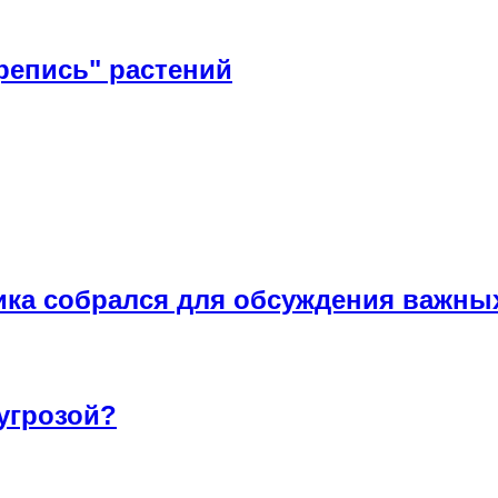
репись" растений
ика собрался для обсуждения важны
угрозой?