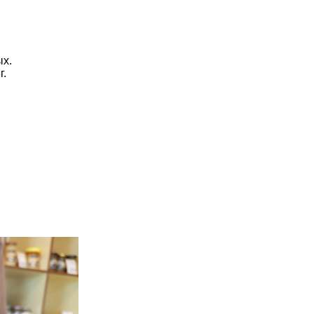
ых.
г.