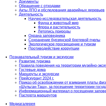
Документы
Обращение с отходами
Акты ЛПО и обследования аварийных деревьев
Деятельность
Научно-исследовательская деятельность
Фауна и животный мир
Флора и растительность
Летопись природы
Охрана заповедника
Сохранение бурзянской бортевой пчелы
Экологическое просвещение и туризм
Противодействие коррупции
Познавательный туризм и экскурсии
Развитие туризма
Правила поведения на территории музейно-экск
Гостевые дома
Маршруты и экскурсии
Прейскурант 2024 г.
Приказ об освобождении от взимания платы физ
«Шульган-Таш», за посещение территории госуд
Информационный материал о посещении запов
Паспорта маршрутов
Медиагалерея