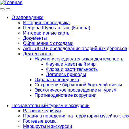
Меню
Инфо
О заповеднике
История заповедника
Main
Пещера Шульган-Таш (Капова)
navigation
Интерактивные карты
Документы
Обращение с отходами
Акты ЛПО и обследования аварийных деревьев
Деятельность
Научно-исследовательская деятельность
Фауна и животный мир
Флора и растительность
Летопись природы
Охрана заповедника
Сохранение бурзянской бортевой пчелы
Экологическое просвещение и туризм
Противодействие коррупции
Познавательный туризм и экскурсии
Развитие туризма
Правила поведения на территории музейно-экск
Гостевые дома
Маршруты и экскурсии