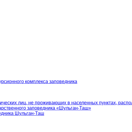
урсионного комплекса заповедника
ических лиц, не проживающих в населенных пунктах, распо
арственного заповедника «Шульган-Таш»
едника Шульган-Таш