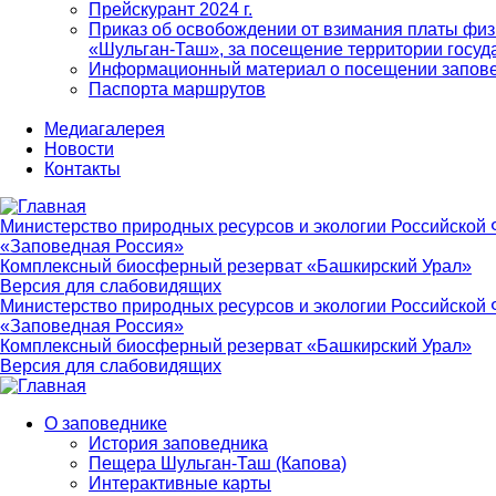
Прейскурант 2024 г.
Приказ об освобождении от взимания платы физ
«Шульган-Таш», за посещение территории госуд
Информационный материал о посещении запов
Паспорта маршрутов
Медиагалерея
Новости
Контакты
Министерство природных ресурсов и экологии Российской
«Заповедная Россия»
Комплексный биосферный резерват «Башкирский Урал»
Версия для слабовидящих
Министерство природных ресурсов и экологии Российской
«Заповедная Россия»
Комплексный биосферный резерват «Башкирский Урал»
Версия для слабовидящих
О заповеднике
История заповедника
Main
Пещера Шульган-Таш (Капова)
navigation
Интерактивные карты