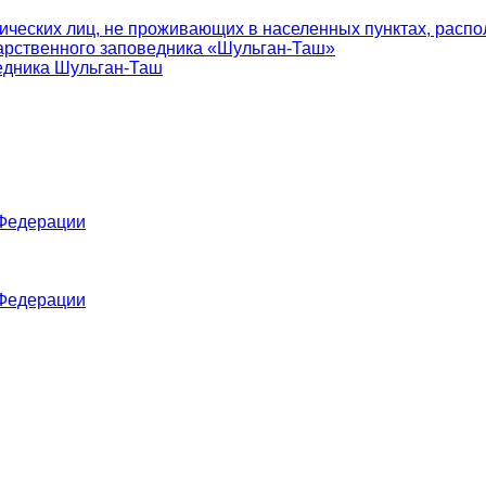
ических лиц, не проживающих в населенных пунктах, распо
арственного заповедника «Шульган-Таш»
едника Шульган-Таш
 Федерации
 Федерации