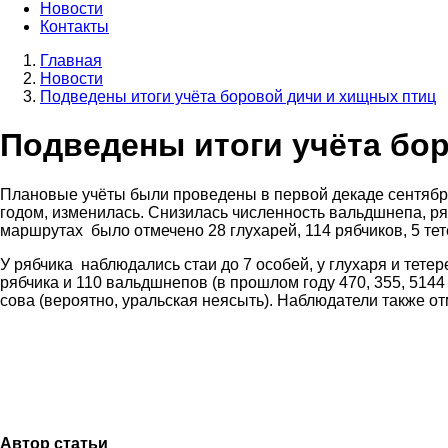
Новости
Контакты
Главная
Новости
Строка
Подведены итоги учёта боровой дичи и хищных птиц
навигации
Подведены итоги учёта бо
Плановые учёты были проведены в первой декаде сентября
годом, изменилась. Снизилась численность вальдшнепа, ряб
маршрутах было отмечено 28 глухарей, 114 рябчиков, 5 тет
У рябчика наблюдались стаи до 7 особей, у глухаря и тете
рябчика и 110 вальдшнепов (в прошлом году 470, 355, 5144
сова (вероятно, уральская неясыть). Наблюдатели также от
Автор статьи