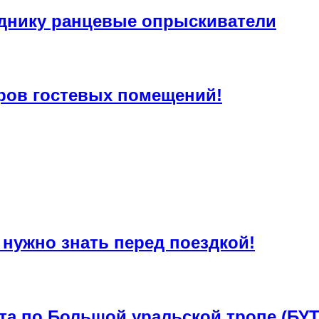
днику ранцевые опрыскиватели
ров гостевых помещений!
 нужно знать перед поездкой!
та по Большой уральской тропе (БУТ