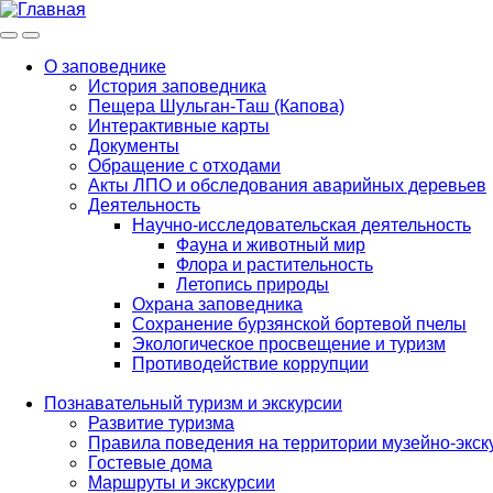
Меню
Инфо
О заповеднике
История заповедника
Main
Пещера Шульган-Таш (Капова)
navigation
Интерактивные карты
Документы
Обращение с отходами
Акты ЛПО и обследования аварийных деревьев
Деятельность
Научно-исследовательская деятельность
Фауна и животный мир
Флора и растительность
Летопись природы
Охрана заповедника
Сохранение бурзянской бортевой пчелы
Экологическое просвещение и туризм
Противодействие коррупции
Познавательный туризм и экскурсии
Развитие туризма
Правила поведения на территории музейно-экск
Гостевые дома
Маршруты и экскурсии