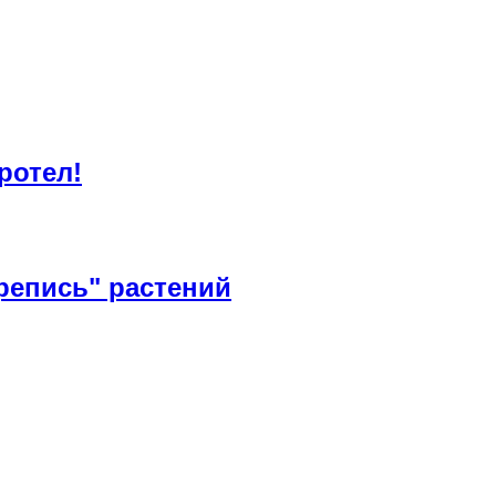
ротел!
репись" растений