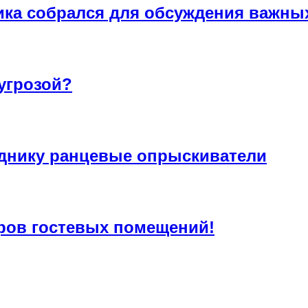
ика собрался для обсуждения важны
угрозой?
днику ранцевые опрыскиватели
ров гостевых помещений!