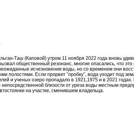
о
ган-Таш (Каповой) утром 11 ноября 2022 года вновь удивил
 вызвал общественный резонанс, многие опасались, что это
 неожиданные исчезновения воды, но со временем они вос
ми полостями. Если прорвет "пробку", вода уходит под зе
лей и ученых озеро пропадало в 1921,1975 и в 2021 годах.
в непосредственной близости от уреза воды местным предп
втостоянки на участке, сменившем владельца.