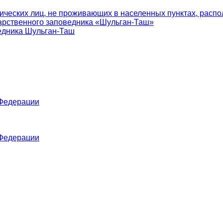
ических лиц, не проживающих в населенных пунктах, распо
арственного заповедника «Шульган-Таш»
едника Шульган-Таш
 Федерации
 Федерации