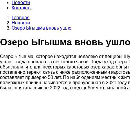
Новости
Контакты
Главная
Новости
Строка
Озеро Ыгышма вновь ушло
навигации
Озеро Ыгышма вновь ушл
Озеро Ыгышма, которое находится недалеко от пещеры Шуль
ушло – вода пропала за несколько часов. Тогда уход озера
объясняли, что для некоторых карстовых озер характерны
постепенно теряют связь с ниже расположенными карстовы
составляет примерно 50 лет. По наблюдениям местных жите
возможных причин называется и пробуренная в 2021 году 
была спрятана в июне 2022 года под щебнем отсыпанной а