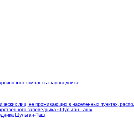
урсионного комплекса заповедника
ических лиц, не проживающих в населенных пунктах, распо
арственного заповедника «Шульган-Таш»
едника Шульган-Таш