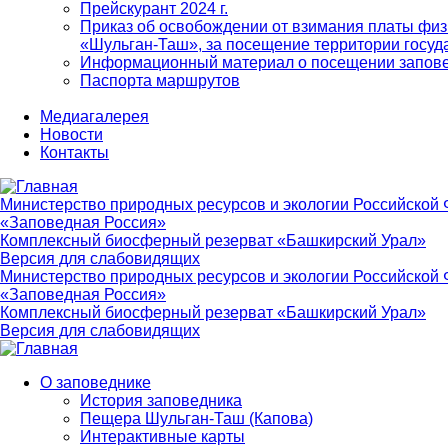
Прейскурант 2024 г.
Приказ об освобождении от взимания платы физ
«Шульган-Таш», за посещение территории госуд
Информационный материал о посещении запов
Паспорта маршрутов
Медиагалерея
Новости
Контакты
Министерство природных ресурсов и экологии Российской
«Заповедная Россия»
Комплексный биосферный резерват «Башкирский Урал»
Версия для слабовидящих
Министерство природных ресурсов и экологии Российской
«Заповедная Россия»
Комплексный биосферный резерват «Башкирский Урал»
Версия для слабовидящих
О заповеднике
История заповедника
Main
Пещера Шульган-Таш (Капова)
navigation
Интерактивные карты