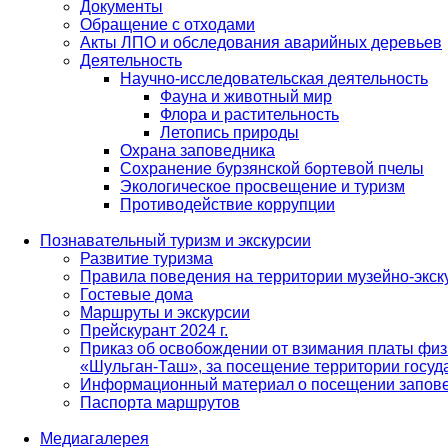
Документы
Обращение с отходами
Акты ЛПО и обследования аварийных деревьев
Деятельность
Научно-исследовательская деятельность
Фауна и животный мир
Флора и растительность
Летопись природы
Охрана заповедника
Сохранение бурзянской бортевой пчелы
Экологическое просвещение и туризм
Противодействие коррупции
Познавательный туризм и экскурсии
Развитие туризма
Правила поведения на территории музейно-экск
Гостевые дома
Маршруты и экскурсии
Прейскурант 2024 г.
Приказ об освобождении от взимания платы физ
«Шульган-Таш», за посещение территории госуд
Информационный материал о посещении запов
Паспорта маршрутов
Медиагалерея