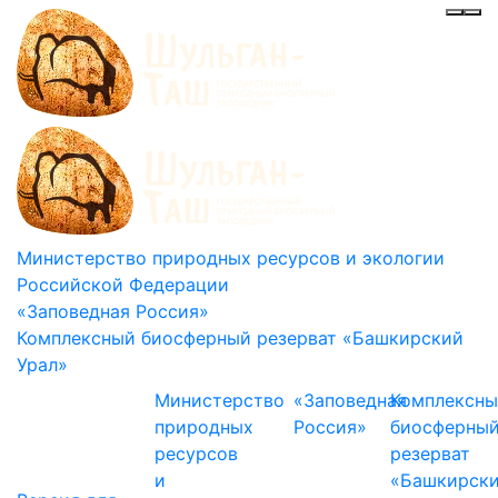
Инф
Ме
Министерство природных ресурсов и экологии
Российской Федерации
«Заповедная Россия»
Комплексный биосферный резерват «Башкирский
Урал»
Министерство
«Заповедная
Комплексн
природных
Россия»
биосферны
ресурсов
резерват
и
«Башкирск