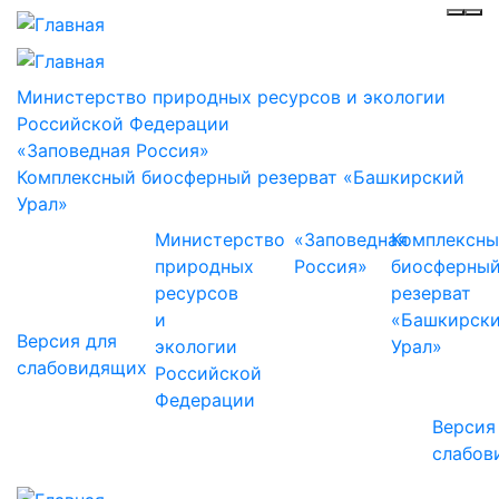
Инф
Ме
Министерство природных ресурсов и экологии
Российской Федерации
«Заповедная Россия»
Комплексный биосферный резерват «Башкирский
Урал»
Министерство
«Заповедная
Комплексн
природных
Россия»
биосферны
ресурсов
резерват
и
«Башкирск
Версия для
экологии
Урал»
слабовидящих
Российской
Федерации
Версия
слабов