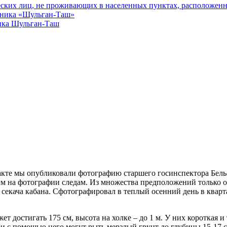
еских лиц, не проживающих в населенных пунктах, расположенн
едника «Шульган-Таш»
ика Шульган-Таш
кте мы опубликовали фотографию старшего госинспектора Бель
 на фотографии следам. Из множества предположений только од
 секача кабана. Сфотографировал в теплый осенний день в кварт
 достигать 175 см, высота на холке – до 1 м. У них короткая и
би с помощью него могут рыть мерзлый грунт до глубины 15-17 