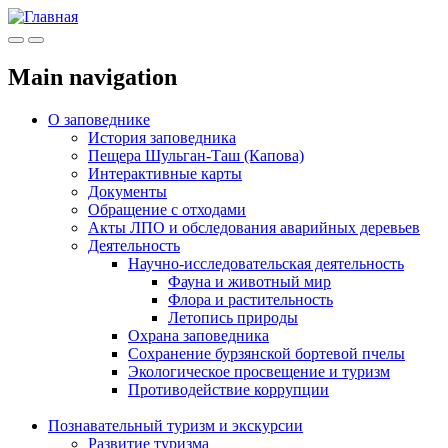
Меню
Инфо
Main navigation
О заповеднике
История заповедника
Пещера Шульган-Таш (Капова)
Интерактивные карты
Документы
Обращение с отходами
Акты ЛПО и обследования аварийных деревьев
Деятельность
Научно-исследовательская деятельность
Фауна и животный мир
Флора и растительность
Летопись природы
Охрана заповедника
Сохранение бурзянской бортевой пчелы
Экологическое просвещение и туризм
Противодействие коррупции
Познавательный туризм и экскурсии
Развитие туризма