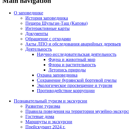
Main navigation
О заповеднике
История заповедника
Пещера Шульган-Таш (Капова)
Интерактивные карты
Документы
Обращение с отходами
Акты ЛПО и обследования аварийных деревьев
Деятельность
Научно-исследовательская деятельность
Фауна и животный мир
Флора и растительность
Летопись природы
Охрана заповедника
Сохранение бурзянской бортевой пчелы
Экологическое просвещение и туризм
Противодействие коррупции
Познавательный туризм и экскурсии
Развитие туризма
Правила поведения на территории музейно-экскурс
Гостевые дома
Маршруты и экскурсии
Прейскурант 2024 г.