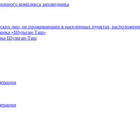
ионного комплекса заповедника
еских лиц, не проживающих в населенных пунктах, расположенн
едника «Шульган-Таш»
ика Шульган-Таш
дерации
дерации