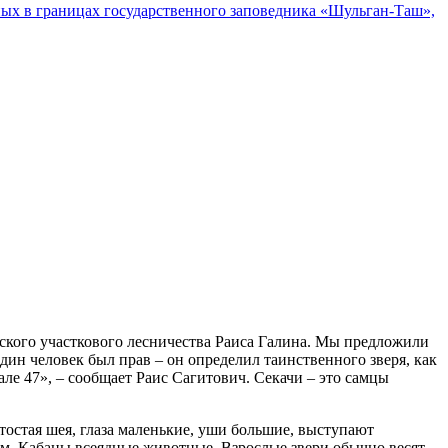
ых в границах государственного заповедника «Шульган-Таш»,
ского участкового лесничества Раиса Галина. Мы предложили
ин человек был прав – он определил таинственного зверя, как
але 47», – сообщает Раис Сагитович. Секачи – это самцы
 тостая шея, глаза маленькие, уши большие, выступают
см. Кабаны всеядные животные. Взрослые звери обычно весят