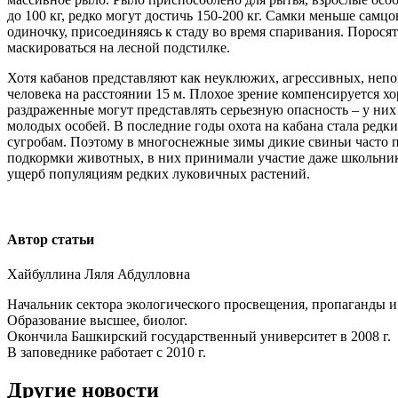
до 100 кг, редко могут достичь 150-200 кг. Самки меньше самц
одиночку, присоединяясь к стаду во время спаривания. Поросят
маскироваться на лесной подстилке.
Хотя кабанов представляют как неуклюжих, агрессивных, непов
человека на расстоянии 15 м. Плохое зрение компенсируется 
раздраженные могут представлять серьезную опасность – у них 
молодых особей. В последние годы охота на кабана стала редк
сугробам. Поэтому в многоснежные зимы дикие свиньи часто п
подкормки животных, в них принимали участие даже школьник
ущерб популяциям редких луковичных растений.
Автор статьи
Хайбуллина Ляля Абдулловна
Начальник сектора экологического просвещения, пропаганды 
Образование высшее, биолог.
Окончила Башкирский государственный университет в 2008 г.
В заповеднике работает с 2010 г.
Другие новости