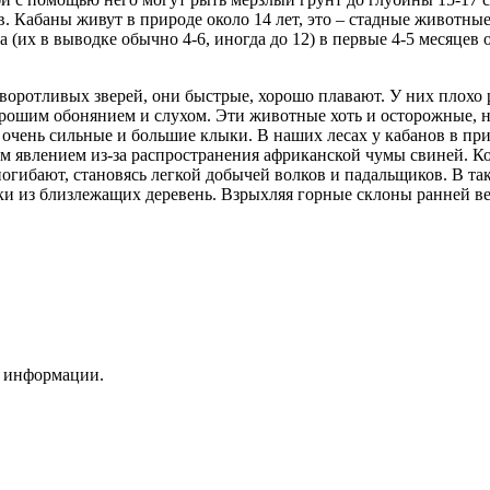
ов. Кабаны живут в природе около 14 лет, это – стадные животны
а (их в выводке обычно 4-6, иногда до 12) в первые 4-5 месяце
оротливых зверей, они быстрые, хорошо плавают. У них плохо р
хорошим обонянием и слухом. Эти животные хоть и осторожные, 
очень сильные и большие клыки. В наших лесах у кабанов в прир
им явлением из-за распространения африканской чумы свиней. К
огибают, становясь легкой добычей волков и падальщиков. В т
и из близлежащих деревень. Взрыхляя горные склоны ранней ве
и информации.