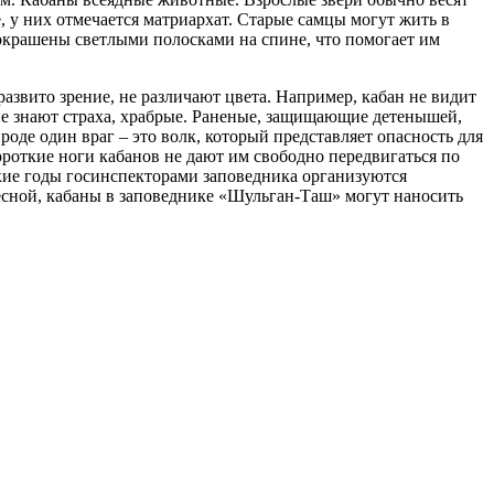
е, у них отмечается матриархат. Старые самцы могут жить в
в окрашены светлыми полосками на спине, что помогает им
азвито зрение, не различают цвета. Например, кабан не видит
не знают страха, храбрые. Раненые, защищающие детенышей,
оде один враг – это волк, который представляет опасность для
ороткие ноги кабанов не дают им свободно передвигаться по
акие годы госинспекторами заповедника организуются
сной, кабаны в заповеднике «Шульган-Таш» могут наносить