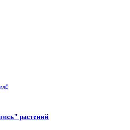
ел!
пись" растений