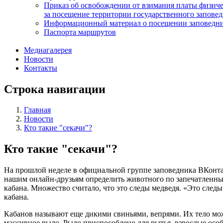
Приказ об освобождении от взимания платы физич
за посещение территории государственного запов
Информационный материал о посещении заповедн
Паспорта маршрутов
Медиагалерея
Новости
Контакты
Строка навигации
Главная
Новости
Кто такие "секачи"?
Кто такие "секачи"?
На прошлой неделе в официальной группе заповедника ВКонта
нашим онлайн-друзьям определить животного по запечатленным
кабана. Множество считало, что это следы медведя. «Это следы
кабана.
Кабанов называют еще дикими свиньями, вепрями. Их тело может
массивное рыло. Рыло приспособлено для рытья, взрослые осо