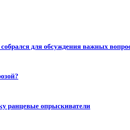
 собрался для обсуждения важных вопро
розой?
ку ранцевые опрыскиватели