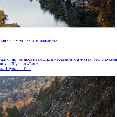
ионного комплекса заповедника
еских лиц, не проживающих в населенных пунктах, расположенн
едника «Шульган-Таш»
ика Шульган-Таш