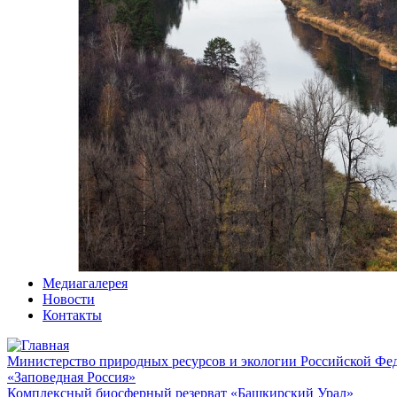
Медиагалерея
Новости
Контакты
Министерство природных ресурсов и экологии Российской Фе
«Заповедная Россия»
Комплексный биосферный резерват «Башкирский Урал»