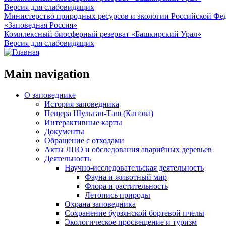
Версия для слабовидящих
Министерство природных ресурсов и экологии Российской Фе
«Заповедная Россия»
Комплексный биосферный резерват «Башкирский Урал»
Версия для слабовидящих
Main navigation
О заповеднике
История заповедника
Пещера Шульган-Таш (Капова)
Интерактивные карты
Документы
Обращение с отходами
Акты ЛПО и обследования аварийных деревьев
Деятельность
Научно-исследовательская деятельность
Фауна и животный мир
Флора и растительность
Летопись природы
Охрана заповедника
Сохранение бурзянской бортевой пчелы
Экологическое просвещение и туризм