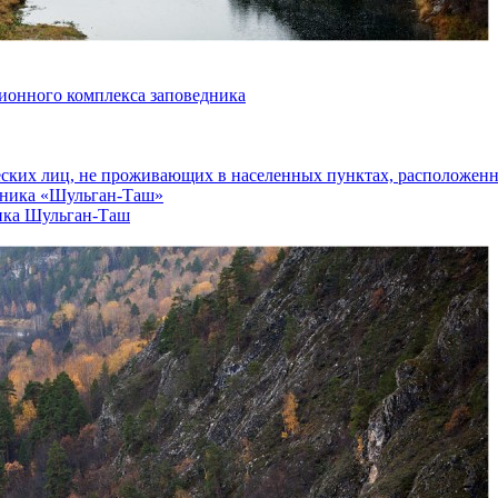
ионного комплекса заповедника
еских лиц, не проживающих в населенных пунктах, расположенн
едника «Шульган-Таш»
ика Шульган-Таш