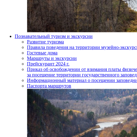
Познавательный туризм и экскурсии
Развитие туризма
Правила поведения на территории музейно-экскурс
Гостевые дома
Маршруты и экскурсии
Прейскурант 2024 г.
Приказ об освобождении от взимания платы физич
за посещение территории государственного запов
Информационный материал о посещении заповедн
Паспорта маршрутов