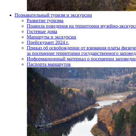
Познавательный туризм и экскурсии
Развитие туризма
Правила поведения на территории музейно-экскурс
Гостевые дома
Маршруты и экскурсии
Прейскурант 2024 г.
Приказ об освобождении от взимания платы физич
за посещение территории государственного запов
Информационный материал о посещении заповедн
Паспорта маршрутов