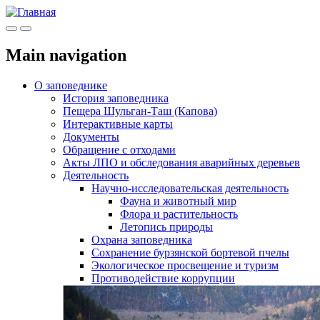
Меню
Инфо
Main navigation
О заповеднике
История заповедника
Пещера Шульган-Таш (Капова)
Интерактивные карты
Документы
Обращение с отходами
Акты ЛПО и обследования аварийных деревьев
Деятельность
Научно-исследовательская деятельность
Фауна и животный мир
Флора и растительность
Летопись природы
Охрана заповедника
Сохранение бурзянской бортевой пчелы
Экологическое просвещение и туризм
Противодействие коррупции