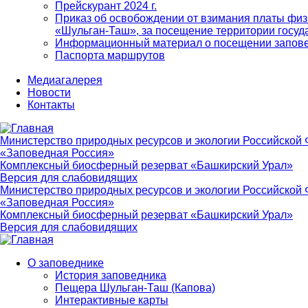
Прейскурант 2024 г.
Приказ об освобождении от взимания платы физ
«Шульган-Таш», за посещение территории госуд
Информационный материал о посещении запов
Паспорта маршрутов
Медиагалерея
Новости
Контакты
Министерство природных ресурсов и экологии Российской
«Заповедная Россия»
Комплексный биосферный резерват «Башкирский Урал»
Версия для слабовидящих
Министерство природных ресурсов и экологии Российской
«Заповедная Россия»
Комплексный биосферный резерват «Башкирский Урал»
Версия для слабовидящих
О заповеднике
История заповедника
Main
Пещера Шульган-Таш (Капова)
navigation
Интерактивные карты