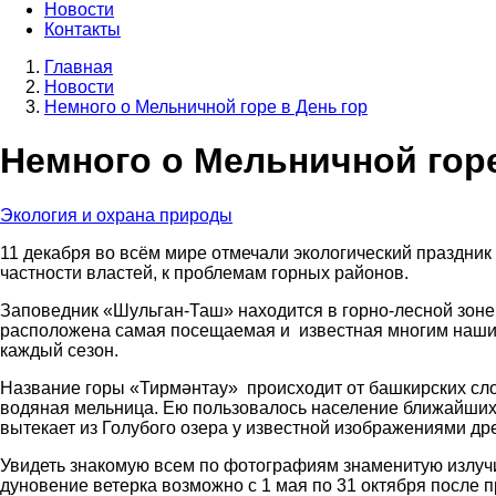
Новости
Контакты
Главная
Новости
Строка
Немного о Мельничной горе в День гор
навигации
Немного о Мельничной горе
Экология и охрана природы
11 декабря во всём мире отмечали экологический праздник 
частности властей, к проблемам горных районов.
Заповедник «Шульган-Таш» находится в горно-лесной зоне 
расположена самая посещаемая и известная многим нашим
каждый сезон.
Название горы «
Тирмәнтау
»
происходит от башкирских сл
водяная мельница. Ею пользовалось население ближайших д
вытекает из Голубого озера у известной изображениями д
Увидеть знакомую всем по фотографиям знаменитую излучи
дуновение ветерка возможно с 1 мая по 31 октября после 