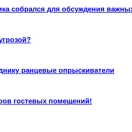
ика собрался для обсуждения важны
угрозой?
днику ранцевые опрыскиватели
ров гостевых помещений!