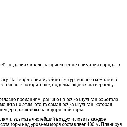
ью её создания являлось привлечение внимания народа, в
агу. На территории музейно-экскурсионного комплекса
постоянные покорители», поднимающиеся на вершину
 Согласно преданиям, раньше на речке Шульган работала
енита не этим: это та самая речка Шульган, которая
 пещера расположена внутри этой горы.
лами, вдыхать чистейший воздух и ловить каждое
ысота горы над уровнем моря составляет 436 м. Планируя