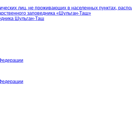
ических лиц, не проживающих в населенных пунктах, распо
арственного заповедника «Шульган-Таш»
едника Шульган-Таш
 Федерации
 Федерации