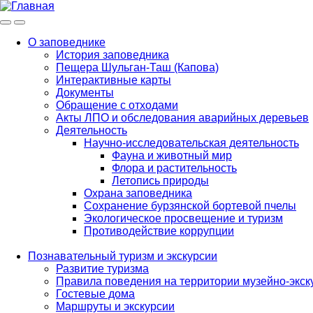
Меню
Инфо
О заповеднике
История заповедника
Main
Пещера Шульган-Таш (Капова)
navigation
Интерактивные карты
Документы
Обращение с отходами
Акты ЛПО и обследования аварийных деревьев
Деятельность
Научно-исследовательская деятельность
Фауна и животный мир
Флора и растительность
Летопись природы
Охрана заповедника
Сохранение бурзянской бортевой пчелы
Экологическое просвещение и туризм
Противодействие коррупции
Познавательный туризм и экскурсии
Развитие туризма
Правила поведения на территории музейно-экск
Гостевые дома
Маршруты и экскурсии