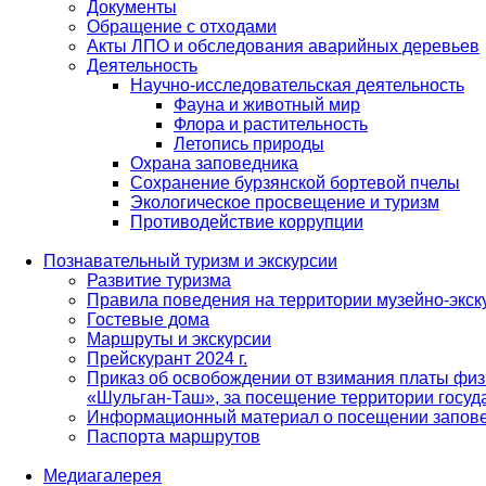
Документы
Обращение с отходами
Акты ЛПО и обследования аварийных деревьев
Деятельность
Научно-исследовательская деятельность
Фауна и животный мир
Флора и растительность
Летопись природы
Охрана заповедника
Сохранение бурзянской бортевой пчелы
Экологическое просвещение и туризм
Противодействие коррупции
Познавательный туризм и экскурсии
Развитие туризма
Правила поведения на территории музейно-экск
Гостевые дома
Маршруты и экскурсии
Прейскурант 2024 г.
Приказ об освобождении от взимания платы физ
«Шульган-Таш», за посещение территории госуд
Информационный материал о посещении запов
Паспорта маршрутов
Медиагалерея