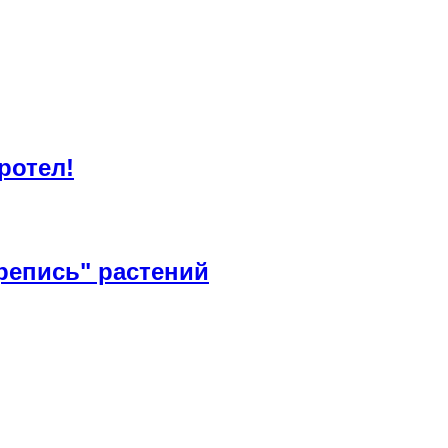
ротел!
репись" растений