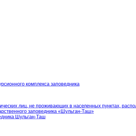
урсионного комплекса заповедника
ических лиц, не проживающих в населенных пунктах, распо
арственного заповедника «Шульган-Таш»
едника Шульган-Таш