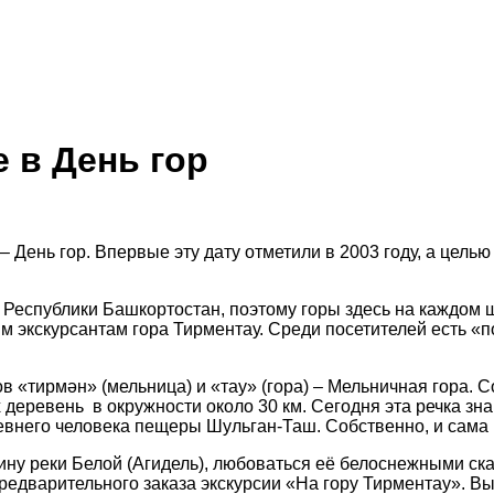
 в День гор
– День гор. Впервые эту дату отметили в 2003 году, а цел
Республики Башкортостан, поэтому горы здесь на каждом ш
 экскурсантам гора Тирментау. Среди посетителей есть «
ов «тирм
ән
» (мельница)
и
«
тау
» (гора) – Мельничная гора.
еревень в окружности около 30 км. Сегодня эта речка знам
ревнего человека пещеры Шульган-Таш. Собственно, и сама
ну реки Белой (Агидель), любоваться её белоснежными ска
предварительного заказа экскурсии «На гору Тирментау». В