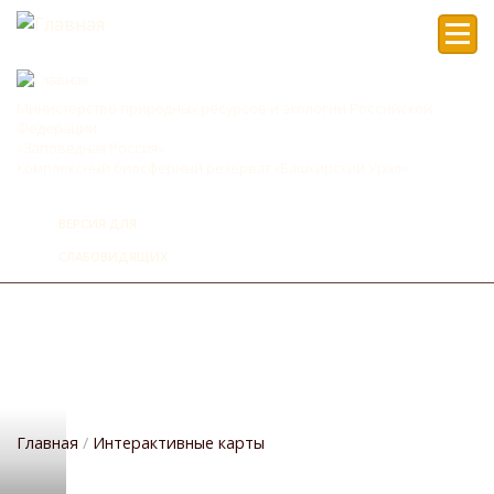
Мен
Министерство природных ресурсов и экологии Российской
Федерации
«Заповедная Россия»
Комплексный биосферный резерват «Башкирский Урал»
ВЕРСИЯ ДЛЯ
СЛАБОВИДЯЩИХ
Главная
Интерактивные карты