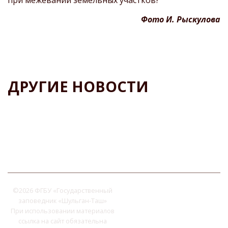
при межевании земельных участков?
Фото И. Рыскулова
ДРУГИЕ НОВОСТИ
©
2026 ФГБУ «Государственный
заповедник «Шульган-Таш»
При использовании материалов
ссылка на сайт обязательна