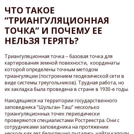
СТРОКА
ЧТО ТАКОЕ
НАВИГАЦИИ
“ТРИАНГУЛЯЦИОННАЯ
ТОЧКА” И ПОЧЕМУ ЕЕ
НЕЛЬЗЯ ТЕРЯТЬ?
Триангуляционная точка – базовая точка для
картирования земной повехности,
координаты
которой определены точным методом
триангуляции (построением геодезической сети в
виде системы треугольников). Трудная работа, но
их закладка была проведена в стране в 1930-е годы.
Находящиеся на территории государственного
заповедника “Шульган-Таш” несколько
триангуляционных точек периодически
проверяются специалистами Ростреестра. Они с
сотрудниками заповедника на протяжении
нескольких лет безуспешно пытались найти капсулу