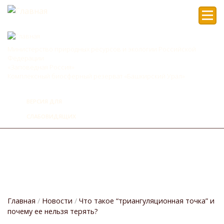
Мен
Министерство природных ресурсов и экологии Российской
Федерации
«Заповедная Россия»
Комплексный биосферный резерват «Башкирский Урал»
ВЕРСИЯ ДЛЯ
СЛАБОВИДЯЩИХ
Главная
Новости
Что такое “триангуляционная точка” и
почему ее нельзя терять?