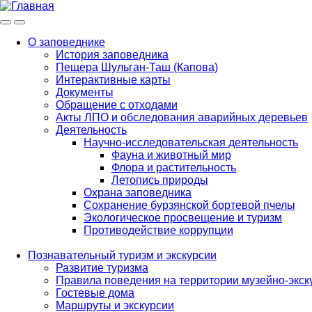
Меню
Инфо
О заповеднике
История заповедника
Main
Пещера Шульган-Таш (Капова)
navigation
Интерактивные карты
Документы
Обращение с отходами
Акты ЛПО и обследования аварийных деревьев
Деятельность
Научно-исследовательская деятельность
Фауна и животный мир
Флора и растительность
Летопись природы
Охрана заповедника
Сохранение бурзянской бортевой пчелы
Экологическое просвещение и туризм
Противодействие коррупции
Познавательный туризм и экскурсии
Развитие туризма
Правила поведения на территории музейно-экск
Гостевые дома
Маршруты и экскурсии