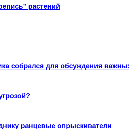
репись" растений
ика собрался для обсуждения важны
угрозой?
днику ранцевые опрыскиватели