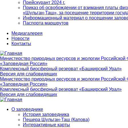
Прейскурант 2024 г.
Приказ об освобождении от взимания платы физ
«Шульган-Таш», за посещение территории госуд
Информационный материал о посещении запов
Паспорта маршрутов
Медиагалерея
Новости
Контакты
Министерство природных ресурсов и экологии Российской
«Заповедная Россия»
Комплексный биосферный резерват «Башкирский Урал»
Версия для слабовидящих
Министерство природных ресурсов и экологии Российской
«Заповедная Россия»
Комплексный биосферный резерват «Башкирский Урал»
Версия для слабовидящих
О заповеднике
История заповедника
Main
Пещера Шульган-Таш (Капова)
navigation
Интерактивные карты