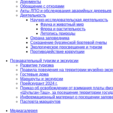
Документы
Обращение с отходами
Акты ЛПО и обследования аварийных деревьев
Деятельность
Научно-исследовательская деятельность
Фауна и животный мир
Флора и растительность
Летопись природы
Охрана заповедника
Сохранение бурзянской бортевой пчелы
Экологическое просвещение и туризм
Противодействие коррупции
Познавательный туризм и экскурсии
Развитие туризма
Правила поведения на территории музейно-экск
Гостевые дома
Маршруты и экскурсии
Прейскурант 2024 г.
Приказ об освобождении от взимания платы физ
«Шульган-Таш», за посещение территории госуд
Информационный материал о посещении запов
Паспорта маршрутов
Медиагалерея