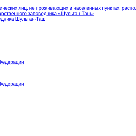
ических лиц, не проживающих в населенных пунктах, распо
арственного заповедника «Шульган-Таш»
едника Шульган-Таш
 Федерации
 Федерации