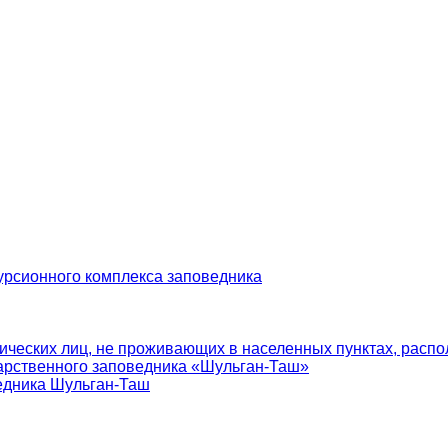
урсионного комплекса заповедника
ических лиц, не проживающих в населенных пунктах, распо
арственного заповедника «Шульган-Таш»
едника Шульган-Таш