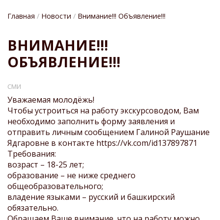
Главная
Новости
Внимание!!! Объявление!!!
СТРОКА
ВНИМАНИЕ!!!
НАВИГАЦИИ
ОБЪЯВЛЕНИЕ!!!
СМИ
Уважаемая молодёжь!
Чтобы устроиться на работу экскурсоводом, Вам
необходимо заполнить форму заявления и
отправить личным сообщением Галиной Раушание
Ядгаровне в контакте
https://vk.com/id137897871
Требования:
возраст – 18-25 лет;
образование – не ниже среднего
общеобразовательного;
владение языками – русский и башкирский
обязательно.
Обращаем Ваше внимание, что на работу можно