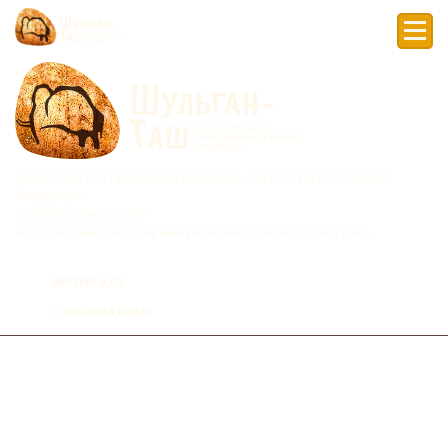
Мен
Министерство природных ресурсов и экологии Российской
Федерации
«Заповедная Россия»
Комплексный биосферный резерват «Башкирский Урал»
ВЕРСИЯ ДЛЯ
СЛАБОВИДЯЩИХ