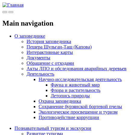
Меню
Инфо
Main navigation
О заповеднике
История заповедника
Пещера Шульган-Таш (Капова)
Интерактивные карты
Документы
Обращение с отходами
Акты ЛПО и обследования аварийных деревьев
Деятельность
Научно-исследовательская деятельность
Фауна и животный мир
Флора и растительность
Летопись природы
Охрана заповедника
Сохранение бурзянской бортевой пчелы
Экологическое просвещение и туризм
Противодействие коррупции
Познавательный туризм и экскурсии
Развитие туризма