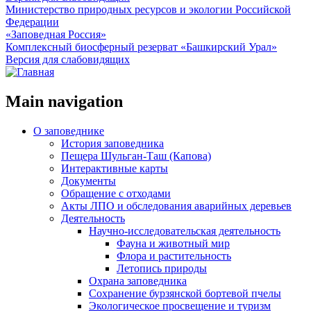
Министерство природных ресурсов и экологии Российской
Федерации
«Заповедная Россия»
Комплексный биосферный резерват «Башкирский Урал»
Версия для слабовидящих
Main navigation
О заповеднике
История заповедника
Пещера Шульган-Таш (Капова)
Интерактивные карты
Документы
Обращение с отходами
Акты ЛПО и обследования аварийных деревьев
Деятельность
Научно-исследовательская деятельность
Фауна и животный мир
Флора и растительность
Летопись природы
Охрана заповедника
Сохранение бурзянской бортевой пчелы
Экологическое просвещение и туризм