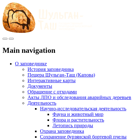
Меню
Инфо
Main navigation
О заповеднике
История заповедника
Пещера Шульган-Таш (Капова)
Интерактивные карты
Документы
Обращение с отходами
Акты ЛПО и обследования аварийных деревьев
Деятельность
Научно-исследовательская деятельность
Фауна и животный мир
Флора и растительность
Летопись природы
Охрана заповедника
Сохранение бурзянской бортевой пчелы