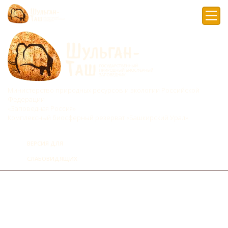
Мен
Министерство природных ресурсов и экологии Российской
Федерации
«Заповедная Россия»
Комплексный биосферный резерват «Башкирский Урал»
ВЕРСИЯ ДЛЯ
СЛАБОВИДЯЩИХ