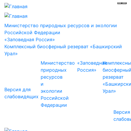
Инф
Ме
Министерство природных ресурсов и экологии
Российской Федерации
«Заповедная Россия»
Комплексный биосферный резерват «Башкирский
Урал»
Министерство
«Заповедная
Комплексн
природных
Россия»
биосферны
ресурсов
резерват
и
«Башкирск
Версия для
экологии
Урал»
слабовидящих
Российской
Федерации
Версия
слабов