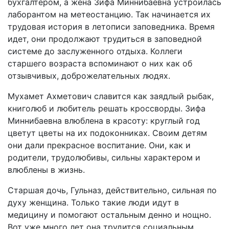
бухгалтером, а жена Зифа Миннибаевна устроилась
лаборантом на метеостанцию. Так начинается их
трудовая история в летописи заповедника. Время
идет, они продолжают трудиться в заповедной
системе до заслуженного отдыха. Коллеги
старшего возраста вспоминают о них как об
отзывчивых, доброжелательных людях.
Мухамет Ахметович славится как заядлый рыбак,
книголюб и любитель решать кроссворды. Зифа
Миннибаевна влюблена в красоту: круглый год
цветут цветы на их подоконниках. Своим детям
они дали прекрасное воспитание. Они, как и
родители, трудолюбивы, сильны характером и
влюблены в жизнь.
Старшая дочь, Гульназ, действительно, сильная по
духу женщина. Только такие люди идут в
медицину и помогают остальным денно и нощно.
Вот уже много лет она трудится социальным