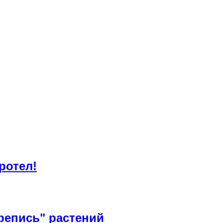
ротел!
репись" растений