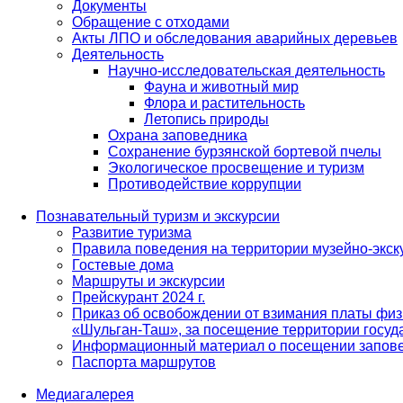
Документы
Обращение с отходами
Акты ЛПО и обследования аварийных деревьев
Деятельность
Научно-исследовательская деятельность
Фауна и животный мир
Флора и растительность
Летопись природы
Охрана заповедника
Сохранение бурзянской бортевой пчелы
Экологическое просвещение и туризм
Противодействие коррупции
Познавательный туризм и экскурсии
Развитие туризма
Правила поведения на территории музейно-экск
Гостевые дома
Маршруты и экскурсии
Прейскурант 2024 г.
Приказ об освобождении от взимания платы физ
«Шульган-Таш», за посещение территории госуд
Информационный материал о посещении запов
Паспорта маршрутов
Медиагалерея