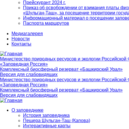
Прейскурант 2024 г.
Приказ об освобождении от взимания платы физ
«Шульган-Таш», за посещение территории госуд
Информационный материал о посещении запов
Паспорта маршрутов
Медиагалерея
Новости
Контакты
Министерство природных ресурсов и экологии Российской
«Заповедная Россия»
Комплексный биосферный резерват «Башкирский Урал»
Версия для слабовидящих
Министерство природных ресурсов и экологии Российской
«Заповедная Россия»
Комплексный биосферный резерват «Башкирский Урал»
Версия для слабовидящих
О заповеднике
История заповедника
Main
Пещера Шульган-Таш (Капова)
navigation
Интерактивные карты