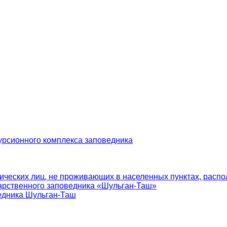
урсионного комплекса заповедника
ических лиц, не проживающих в населенных пунктах, распо
арственного заповедника «Шульган-Таш»
едника Шульган-Таш