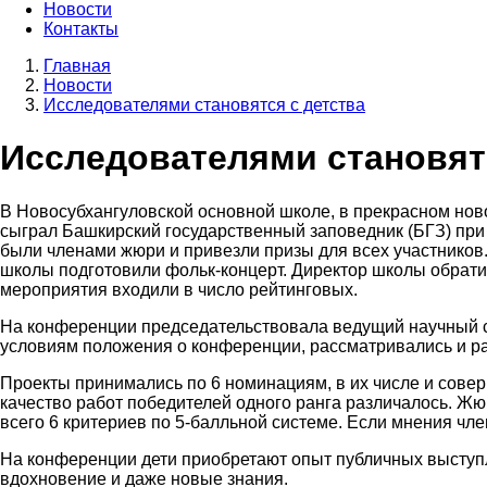
Новости
Контакты
Главная
Новости
Строка
Исследователями становятся с детства
навигации
Исследователями становят
В Новосубхангуловской основной школе, в прекрасном нов
сыграл Башкирский государственный заповедник (БГЗ) пр
были членами жюри и привезли призы для всех участников.
школы подготовили фольк-концерт. Директор школы обратил
мероприятия входили в число рейтинговых.
На конференции председательствовала ведущий научный со
условиям положения о конференции, рассматривались и р
Проекты принимались по 6 номинациям, в их числе и совер
качество работ победителей одного ранга различалось. Жюр
всего 6 критериев по 5-балльной системе. Если мнения ч
На конференции дети приобретают опыт публичных выступл
вдохновение и даже новые знания.