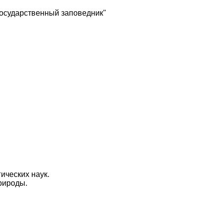
государственный заповедник"
ических наук.
рироды.