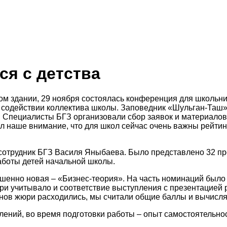
ся с детства
ом здании, 29 ноября состоялась конференция для школьни
и содействии коллектива школы. Заповедник «Шульган-Таш
 Специалисты БГЗ организовали сбор заявок и материалов,
 наше внимание, что для школ сейчас очень важны рейтинг
трудник БГЗ Василя Яныбаева. Было представлено 32 проек
аботы детей начальной школы.
шенно новая – «Бизнес-теория». На часть номинаций было в
и учитывало и соответствие выступления с презентацией ре
ленов жюри расходились, мы считали общие баллы и вычисл
ений, во время подготовки работы – опыт самостоятельнос