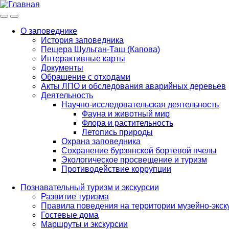
Меню
Инфо
О заповеднике
История заповедника
Main
Пещера Шульган-Таш (Капова)
navigation
Интерактивные карты
Документы
Обращение с отходами
Акты ЛПО и обследования аварийных деревьев
Деятельность
Научно-исследовательская деятельность
Фауна и животный мир
Флора и растительность
Летопись природы
Охрана заповедника
Сохранение бурзянской бортевой пчелы
Экологическое просвещение и туризм
Противодействие коррупции
Познавательный туризм и экскурсии
Развитие туризма
Правила поведения на территории музейно-экск
Гостевые дома
Маршруты и экскурсии