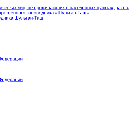
ических лиц, не проживающих в населенных пунктах, распо
арственного заповедника «Шульган-Таш»
едника Шульган-Таш
 Федерации
 Федерации