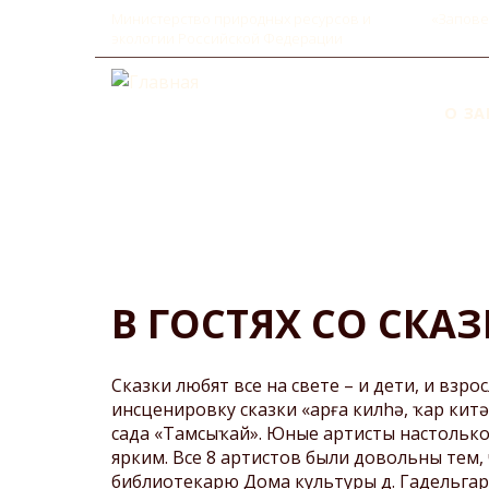
Министерство природных ресурсов и
«Запове
экологии Российской Федерации
О З
MAI
NAV
История заповедника
Развитие туризма
Пещера Шульган-Таш (Ка
Правила поведения на
территории музейно-
Интерактивные карты
В ГОСТЯХ СО СКА
экскурсионного комплекс
Документы
заповедника
Обращение с отходами
Гостевые дома
Сказки любят все на свете – и дети, и взро
Маршруты и экскурсии
инсценировку сказки «
ар
ғ
а килh
ә
,
ҡ
ар кит
ә
сада «Тамсы
ҡ
ай». Юные артисты
настольк
Прейскурант 2024 г.
ярким
. Все 8 артистов были довольны тем,
библиотекарю Дома культуры д. Гадельгар