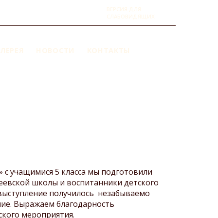
ВЕРСИЯ ДЛЯ
СЛАБОВИДЯЩИХ
ЛЕРЕЯ
НОВОСТИ
КОНТАКТЫ
»
с
учащимися 5 класса мы подготовили
реевской школы
и воспитанник
и
детского
выступление получилось
незабываемо
ние. Выражаем благодарность
ского мероприятия.