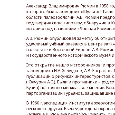
Александр Владимирович Рюмин в 1958 год
которого был заповедник «Шульган-Таш». 
области палеозоологии, А.В. Рюмин предп
подтвердил свою гипотезу, обнаружив в К
историю под названием «Лошади Рюмина»
А.В. Рюмин опубликовал заметку об открыт
удачливый учёный оказался в центре затя
палеолите в Восточной Европе. А.В. Рюмин
и Государственного исторического музея и
Это открытие нашло и сторонников, и прот
заповедника Н.А. Желудков, А.В. Евграфов
публикаций о рисунках интерес туристов 
(Юлчурин А.С.). Были и противники – ряд 
Бузин) постоянно меняла своё мнение. Вск
парторганизации Гурьянов, защищавшие н
В 1960 г. экспедиция Института археолог
несколько других. Была учреждена охрана 
Заслуги А.В. Рюмина пытались умалить, о 