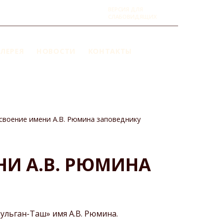
ВЕРСИЯ ДЛЯ
СЛАБОВИДЯЩИХ
ЛЕРЕЯ
НОВОСТИ
КОНТАКТЫ
воение имени А.В. Рюмина заповеднику
И А.В. РЮМИНА
льган-Таш» имя А.В. Рюмина.