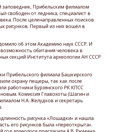
ий заповедник, Прибельским филиалом
ыл свободен от ледника, специалист в
овека. После целенаправленных поисков
ых рисунков. Первый из них вошёл в
едомило об этом Академию наук СССР. И
и возможность обитания человека в
чных секций Института археологии АН СССР
ники Прибельского филиала Башкирского
вили охрану пещеры, так как после
или работники Бурзянского РК КПСС
вановым. Комиссия Главохоты (Шагин и
илиалом Н.А. Желудков и секретарь
.
подлинность рисунка «Лошадки» и нашла
асть его рисунков была «переоткрыта».
й год археологи пригласили А.В. Рюмина