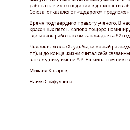
работать в их экспедиции в должности ла
Союза, отказался от «щедрого» предложени
Время подтвердило правоту учёного. В н
красочных пятен. Капова пещера номиниру
сделанное работником заповедника 62 год
Человек сложной судьбы, военный развед
г.г.), и до конца жизни считал себя связа
заповеднику имени А.В. Рюмина нам нужно
Михаил Косарев,
Наиля Сайфуллина