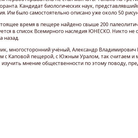
боранта. Кандидат биологических наук, представлявший
я. Им было самостоятельно описано уже около 50 рисунк
астоящее время в пещере найдено свыше 200 палеолити
ется в список Всемирного наследия ЮНЕСКО. Никто не 
а назад.
чик, многосторонний учёный, Александр Владимирович 
нным с Каповой пещерой, с Южным Уралом, так считаем и
 изучить мнение общественности по этому поводу, пре