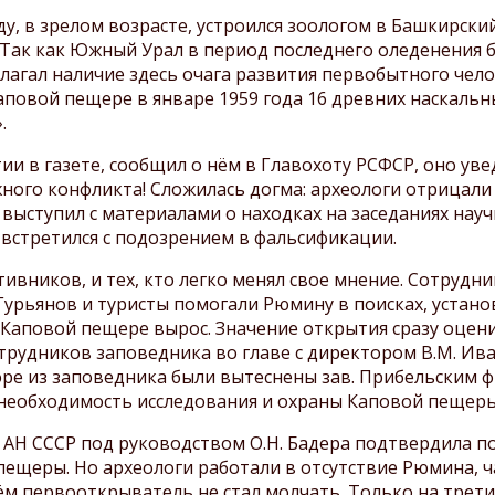
посещении заповедника
Охрана заповедника
у, в зрелом возрасте, устроился зоологом в Башкирск
Шульган-Таш
Так как Южный Урал в период последнего оледенения б
Сохранение бурзянской
Паспорта маршрутов
бортевой пчелы
олагал наличие здесь очага развития первобытного чел
аповой пещере в январе 1959 года 16 древних наскальн
Экологическое
.
просвещение и туризм
Противодействие
ии в газете, сообщил о нём в Главохоту РСФСР, оно ув
коррупции
жного конфликта! Сложилась догма: археологи отрицал
 выступил с материалами о находках на заседаниях нау
 встретился с подозрением в фальсификации.
ивников, и тех, кто легко менял свое мнение. Сотруд
, Гурьянов и туристы помогали Рюмину в поисках, устано
к Каповой пещере вырос. Значение открытия сразу оцен
сотрудников заповедника во главе с директором В.М. И
оре из заповедника были вытеснены зав. Прибельским ф
еобходимость исследования и охраны Каповой пещеры
ии АН СССР под руководством О.Н. Бадера подтвердила 
пещеры. Но археологи работали в отсутствие Рюмина, ч
чём первооткрыватель не стал молчать. Только на трети