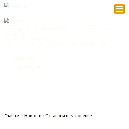
Мен
Министерство природных ресурсов и экологии Российской
Федерации
«Заповедная Россия»
Комплексный биосферный резерват «Башкирский Урал»
ВЕРСИЯ ДЛЯ
СЛАБОВИДЯЩИХ
Главная
Новости
Остановить мгновенье…