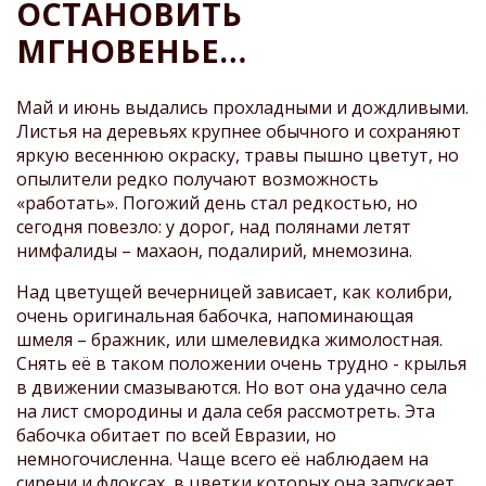
СТРОКА
ОСТАНОВИТЬ
НАВИГАЦИИ
МГНОВЕНЬЕ…
Май и июнь выдались прохладными и дождливыми.
Листья на деревьях крупнее обычного и сохраняют
яркую весеннюю окраску, травы пышно цветут, но
опылители редко получают возможность
«работать». Погожий день стал редкостью, но
сегодня повезло: у дорог, над полянами летят
нимфалиды – махаон, подалирий, мнемозина.
Над цветущей вечерницей зависает, как колибри,
очень оригинальная бабочка, напоминающая
шмеля – бражник, или шмелевидка жимолостная.
Снять её в таком положении очень трудно - крылья
в движении смазываются. Но вот она удачно села
на лист смородины и дала себя рассмотреть. Эта
бабочка обитает по всей Евразии, но
немногочисленна. Чаще всего её наблюдаем на
сирени и флоксах, в цветки которых она запускает