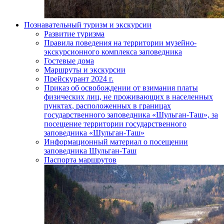
Познавательный туризм и экскурсии
Развитие туризма
Правила поведения на территории музейно-
экскурсионного комплекса заповедника
Гостевые дома
Маршруты и экскурсии
Прейскурант 2024 г.
Приказ об освобождении от взимания платы
физических лиц, не проживающих в населенных
пунктах, расположенных в границах
государственного заповедника «Шульган-Таш», за
посещение территории государственного
заповедника «Шульган-Таш»
Информационный материал о посещении
заповедника Шульган-Таш
Паспорта маршрутов