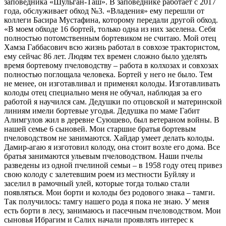
заповедника «Шульган-Таш». В заповеднике работает с 2017
года, обслуживает обход №3. «Владения» ему перешли от
коллеги Басира Мустафина, которому передали другой обход.
«В моем обходе 16 бортей, только одна из них заселена. Себя
полностью потомственным бортевиком не считаю. Мой отец
Хамза Габбасович всю жизнь работал в совхозе трактористом,
ему сейчас 86 лет. Людям тех времен сложно было уделять
время бортевому пчеловодству – работа в колхозах и совхозах
полностью поглощала человека. Бортей у него не было. Тем
не менее, он изготавливал и применял колоды. Изготавливать
колоды отец специально меня не обучал, наблюдая за его
работой я научился сам. Дедушки по отцовской и материнской
линиям имели бортевые угодья. Дедушка по маме Габит
Алимгулов жил в деревне Суюшево, был ветераном войны. В
нашей семье 6 сыновей. Мои старшие братья бортевым
пчеловодством не занимаются. Хайдар умеет делать колоды.
Дамир-агаю я изготовил колоду, она стоит возле его дома. Все
братья занимаются ульевым пчеловодством. Наши пчелы
разведены из одной пчелиной семьи – в 1958 году отец привез
свою колоду с залетевшим роем из местности Буйляу и
заселил в рамочный улей, которые тогда только стали
появляться. Мои борти и колоды без родового знака – тамги.
Так получилось: тамгу нашего рода я пока не знаю. У меня
есть борти в лесу, занимаюсь и пасечным пчеловодством. Мои
сыновья Ибрагим и Салих начали проявлять интерес к