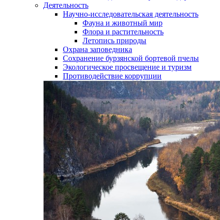
Деятельность
Научно-исследовательская деятельность
Фауна и животный мир
Флора и растительность
Летопись природы
Охрана заповедника
Сохранение бурзянской бортевой пчелы
Экологическое просвещение и туризм
Противодействие коррупции