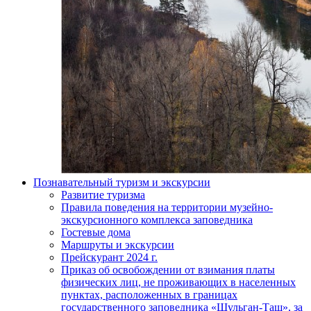
Познавательный туризм и экскурсии
Развитие туризма
Правила поведения на территории музейно-
экскурсионного комплекса заповедника
Гостевые дома
Маршруты и экскурсии
Прейскурант 2024 г.
Приказ об освобождении от взимания платы
физических лиц, не проживающих в населенных
пунктах, расположенных в границах
государственного заповедника «Шульган-Таш», за