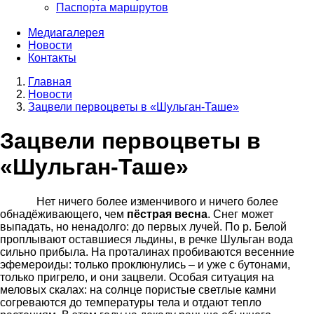
Паспорта маршрутов
Медиагалерея
Новости
Контакты
Главная
Новости
Строка
Зацвели первоцветы в «Шульган-Таше»
навигации
Зацвели первоцветы в
«Шульган-Таше»
Нет ничего более изменчивого и ничего более
обнадёживающего, чем
пёстрая весна
. Снег может
выпадать, но ненадолго: до первых лучей. По р. Белой
проплывают оставшиеся льдины, в речке Шульган вода
сильно прибыла. На проталинах пробиваются весенние
эфемероиды: только проклюнулись – и уже с бутонами,
только пригрело, и они зацвели. Особая ситуация на
меловых скалах: на солнце пористые светлые камни
согреваются до температуры тела и отдают тепло