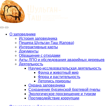
Меню
Инфо
О заповеднике
История заповедника
Main
Пещера Шульган-Таш (Капова)
navigation
Интерактивные карты
Документы
Обращение с отходами
Акты ЛПО и обследования аварийных деревьев
Деятельность
Научно-исследовательская деятельность
Фауна и животный мир
Флора и растительность
Летопись природы
Охрана заповедника
Сохранение бурзянской бортевой пчелы
Экологическое просвещение и туризм
Противодействие коррупции