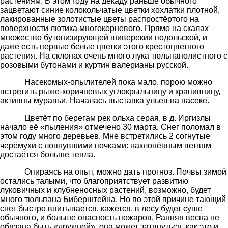
растениям. В этом году на декаду раньше обычного
зацветают синие колокольчатые цветки хохлатки плотной,
лакированные золотистые цветы распростёртого на
поверхности лютика многокорневого. Прямо на скалах
множество бутонизирующей шиверекии подольской, и
даже есть первые белые цветки этого крестоцветного
растения. На склонах очень много лука тюльпанолистного с
розовыми бутонами и куртин валерианы русской.
Насекомых-опылителей пока мало, порою можно
встретить рыже-коричневых углокрыльницу и крапивницу,
активны муравьи. Началась выставка ульев на пасеке.
Цветёт по берегам рек ольха серая, в д. Иргизлы
начало её «пыления» отмечено 30 марта. Снег поломал в
этом году много деревьев. Мне встретились 2 согнутые
черёмухи с лопнувшими почками: наклонённым ветвям
достаётся больше тепла.
Опираясь на опыт, можно дать прогноз. Почвы зимой
остались талыми, что благоприятствует развитию
луковичных и клубненосных растений, возможно, будет
много тюльпана Биберштейна. Но по этой причине тающий
снег быстро впитывается, кажется, в лесу будет суше
обычного, и больше опасность пожаров. Ранняя весна не
обязана быть «дружной», она может затянуться, как это и