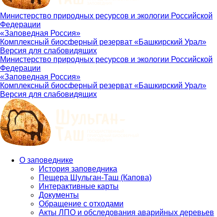
Министерство природных ресурсов и экологии Российской
Федерации
«Заповедная Россия»
Комплексный биосферный резерват «Башкирский Урал»
Версия для слабовидящих
Министерство природных ресурсов и экологии Российской
Федерации
«Заповедная Россия»
Комплексный биосферный резерват «Башкирский Урал»
Версия для слабовидящих
О заповеднике
История заповедника
Main
Пещера Шульган-Таш (Капова)
navigation
Интерактивные карты
Документы
Обращение с отходами
Акты ЛПО и обследования аварийных деревьев