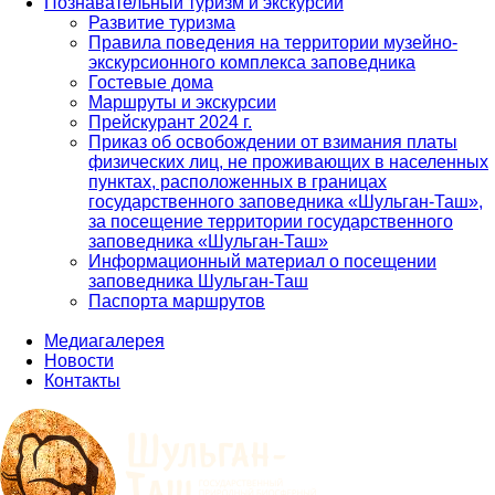
Познавательный туризм и экскурсии
Развитие туризма
Правила поведения на территории музейно-
экскурсионного комплекса заповедника
Гостевые дома
Маршруты и экскурсии
Прейскурант 2024 г.
Приказ об освобождении от взимания платы
физических лиц, не проживающих в населенных
пунктах, расположенных в границах
государственного заповедника «Шульган-Таш»,
за посещение территории государственного
заповедника «Шульган-Таш»
Информационный материал о посещении
заповедника Шульган-Таш
Паспорта маршрутов
Медиагалерея
Новости
Контакты