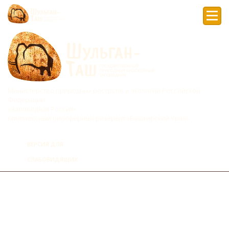
Мен
Министерство природных ресурсов и экологии Российской
Федерации
«Заповедная Россия»
Комплексный биосферный резерват «Башкирский Урал»
ВЕРСИЯ ДЛЯ
СЛАБОВИДЯЩИХ