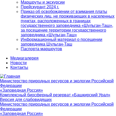
Маршруты и экскурсии
Прейскурант 2024 г.
Приказ об освобождении от взимания платы
физических лиц, не проживающих в населенных
пунктах, расположенных в границах
государственного заповедника «Шульган-Таш»,
за посещение территории государственного
заповедника «Шульган-Таш»
Информационный материал о посещении
заповедника Шульган-Таш
Паспорта маршрутов
Медиагалерея
Новости
Контакты
Министерство природных ресурсов и экологии Российской
Федерации
«Заповедная Россия»
Комплексный биосферный резерват «Башкирский Урал»
Версия для слабовидящих
Министерство природных ресурсов и экологии Российской
Федерации
«Заповедная Россия»