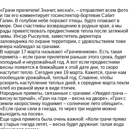
«Грачи прилетели! Значит, весна!», – отправляет всем фото
и так его комментирует госинспектор-бортевик Сабит
Галин. В голубом небе порхают птицы, будто плавают в
море. Они счастливы возвращению в родные края, а мы
рады приветствовать предвестников тепла после затяжной
зимы. Инсур Рыскулов, заместитель директора
заповедника по охране территории, с удовольствием тоже
вчера наблюдал за грачами.
В народе 17 марта называют «Грачевником». Есть такая
примета – если грачи прилетели раньше этого срока, будет
холодный и неурожайный год. А вот если предвестники
весны появятся в ближайшие к этой дате дни, то скоро
наступит тепло. Сегодня уже 19 марта. Кажется, грачи нам
пообещали урожайный, теплый год. Славяне, чтобы
ускорить наступление теплых дней, к середине марта пекли
хлеб из ржаной муки в виде птичек.
Народные приметы, связанные с грачами: «Увидел грача –
весну встречай», «Грач на горе – весна на дворе», «Грач с
земли хворостинку поднимет – солнечное лето обещает»,
«Если грачи сели в гнезда, то через три недели можно
выходить на посев».
Еще одна примета была очень важной: «Коли грачи прямо
в старые гнезда летят, – весна будет дружная: талая вода