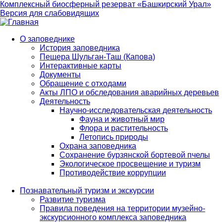
Комплексный биосферный резерват «Башкирский Урал»
Версия для слабовидящих
О заповеднике
История заповедника
Main
Пещера Шульган-Таш (Капова)
navigation
Интерактивные карты
Документы
Обращение с отходами
Акты ЛПО и обследования аварийных деревьев
Деятельность
Научно-исследовательская деятельность
Фауна и животный мир
Флора и растительность
Летопись природы
Охрана заповедника
Сохранение бурзянской бортевой пчелы
Экологическое просвещение и туризм
Противодействие коррупции
Познавательный туризм и экскурсии
Развитие туризма
Правила поведения на территории музейно-
экскурсионного комплекса заповедника