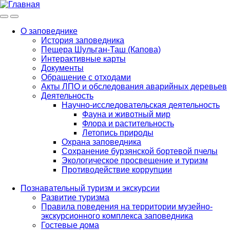
Меню
Инфо
О заповеднике
История заповедника
Main
Пещера Шульган-Таш (Капова)
navigation
Интерактивные карты
Документы
Обращение с отходами
Акты ЛПО и обследования аварийных деревьев
Деятельность
Научно-исследовательская деятельность
Фауна и животный мир
Флора и растительность
Летопись природы
Охрана заповедника
Сохранение бурзянской бортевой пчелы
Экологическое просвещение и туризм
Противодействие коррупции
Познавательный туризм и экскурсии
Развитие туризма
Правила поведения на территории музейно-
экскурсионного комплекса заповедника
Гостевые дома