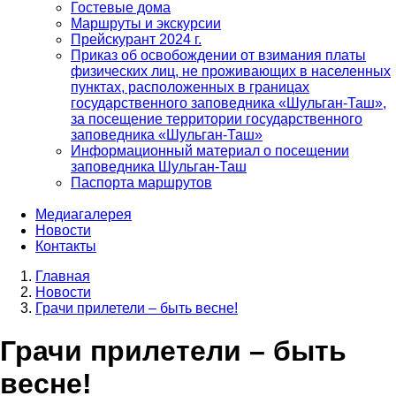
Гостевые дома
Маршруты и экскурсии
Прейскурант 2024 г.
Приказ об освобождении от взимания платы
физических лиц, не проживающих в населенных
пунктах, расположенных в границах
государственного заповедника «Шульган-Таш»,
за посещение территории государственного
заповедника «Шульган-Таш»
Информационный материал о посещении
заповедника Шульган-Таш
Паспорта маршрутов
Медиагалерея
Новости
Контакты
Главная
Новости
Строка
Грачи прилетели – быть весне!
навигации
Грачи прилетели – быть
весне!