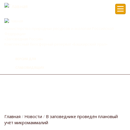
Мен
Министерство природных ресурсов и экологии Российской
Федерации
«Заповедная Россия»
Комплексный биосферный резерват «Башкирский Урал»
ВЕРСИЯ ДЛЯ
СЛАБОВИДЯЩИХ
Главная
Новости
В заповеднике проведён плановый
учёт микромаммалий