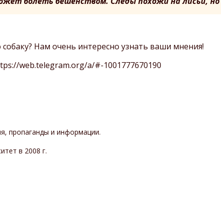
жет болеть бешенством. Следы похожи на лисьи, но
 собаку? Нам очень интересно узнать ваши мнения!
ttps://web.telegram.org/a/#-1001777670190
я, пропаганды и информации.
тет в 2008 г.