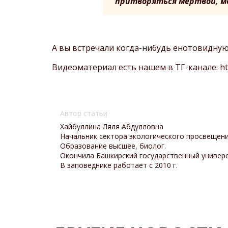
притворяться мертвой, мо
А вы встречали когда-нибудь енотовидную
Видеоматериал есть нашем в ТГ-канале:
h
Автор статьи
Хайбуллина Ляля Абдулловна
Начальник сектора экологического просвещени
Образование высшее, биолог.
Окончила Башкирский государственный универси
В заповеднике работает с 2010 г.