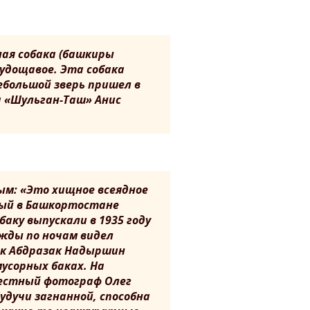
ная собака (башкиры
худощавое. Эта собака
небольшой зверь пришел в
а «Шульган-Таш» Анис
ым: «Это хищное всеядное
ый в Башкортостане
аку выпускали в 1935 году
ажды по ночам видел
ик Абдразак Надыршин
усорных баках. На
вестный фотограф Олег
удучи загнанной, способна