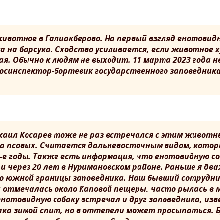
посещении заповедника
Охрана заповедника
Шульган-Таш
Сохранение бурзянской
Паспорта маршрутов
бортевой пчелы
животное в Галиакберово. На первый взгляд енотовид
Экологическое
а на барсука. Сходство усиливается, если животное 
просвещение и туризм
ая. Обычно к людям не выходит. 11 марта 2023 года 
Противодействие
 госинспектор-бортевик государственного заповедник
коррупции
аил Косарев тоже не раз встречался с этим животн
 псовых. Считается дальневосточным видом, котор
е годы. Также есть информация, что енотовидную соб
и через 20 лет в Нуримановском районе. Раньше я дв
ло южной границы заповедника. Наш бывший сотрудн
и отмечалась около Каповой пещеры, часто рылась в м
нотовидную собаку встречал и друг заповедника, из
ака зимой спит, но в оттепели может просыпаться. Б