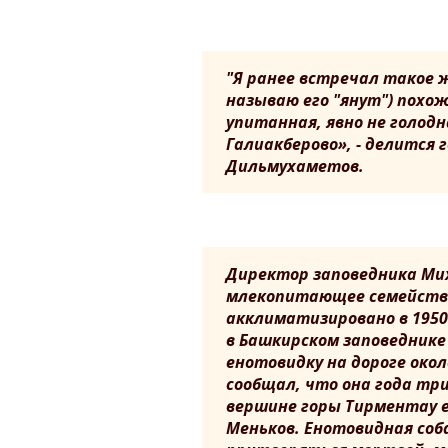
"Я ранее встречал такое 
называю его "янут") похож
упитанная, явно не голодн
Галиакберово», - делится
Дильмухаметов.
Директор заповедника Мих
млекопитающее семейства
акклиматизировано в 1950-
в Башкирском заповеднике 
енотовидку на дороге око
сообщал, что она года тр
вершине горы Тирментау е
Меньков. Енотовидная соб