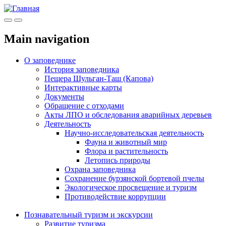
Меню
Инфо
Main navigation
О заповеднике
История заповедника
Пещера Шульган-Таш (Капова)
Интерактивные карты
Документы
Обращение с отходами
Акты ЛПО и обследования аварийных деревьев
Деятельность
Научно-исследовательская деятельность
Фауна и животный мир
Флора и растительность
Летопись природы
Охрана заповедника
Сохранение бурзянской бортевой пчелы
Экологическое просвещение и туризм
Противодействие коррупции
Познавательный туризм и экскурсии
Развитие туризма