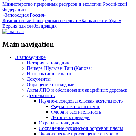
Министерство природных ресурсов и экологии Российской
Федерации
«Заповедная Россия»
Комплексный биосферный резерват «Башкирский Урал»
Версия для слабовидящих
Main navigation
О заповеднике
История заповедника
Пещера Шульган-Таш (Капова)
Интерактивные карты
Документы
Обращение с отходами
Акты ЛПО и обследования аварийных деревьев
Деятельность
Научно-исследовательская деятельность
Фауна и животный мир
Флора и растительность
Летопись природы
Охрана заповедника
Сохранение бурзянской бортевой пчелы
Экологическое просвещение и туризм