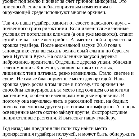
уходит под землю и живет за счёт грибной микоризы. Это
приспособление к неблагоприятным изменениям в
окружающей среде используют многие орхидеи.
Так что наша гудайера зависит от своего надежного друга –
почвенного гриба ризоктонии. Если изменятся жизненные
условия от потепления климата (а они уже меняются), станет
сухой почва – исчезнет грибок. А вместе с ней и прелестная
крошка гудайера. После аномальной засухи 2010 года в
заповеднике стал высыхать реликтовый ельник по берегам
реки Нугуш и Кужа. На ослабленные засухой деревья
набросились вредители. Отдельные деревья упали, обнажив
зеленомошник. Конечно, условия на таких светлых,
лишенных тени пятачках, резко изменились. Стало светлее и
суше. Не самые благоприятные места для орхидей! Наша
крошка здесь росла в том числе и потому, что орхидеи не
способны конкурировать за место под солнцем со многими
растениями, особенно имеющими мощные корневища. И
поэтому она научилась жить в рассеянной тени, на бедных
почвах, где многим другим растениям некомфортно. А теперь
освещенные места охотно займут другие, быстрорастущие
неприхотливые растения. И вытеснят нашу гудайеру.
Год назад мы предприняли попытку найти место
произрастания гудайеры ползучей, и может быть, обнаружить