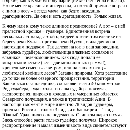
и яркие, как в Южном полушарии (не хватает тепла и влаги).
Но не менее красивы и интересны, и по этой причине встреча
с ними в лесу – всегда удача, как будто находишь
драгоценность. Да они и есть драгоценность. Только живая.
К чему или к кому такое длинное предисловие? А вот – к ней,
прелестной крошке – гудайере. Единственная встреча
несколько лет назад с этой орхидеей в тенистом ельнике на
берегу реки Кужа – притоке реки Нугуш, стала для меня
настоящим подарком. Так далеко на юг, в наш заповедник,
забралась гудайера, любительница влажных сосняков и
ельников – зеленомошников. Как сюда попали её
микроскопические (вес – две миллионных грамма!),
крошечные семена – с ветром, или на лапках птиц -
любителей хвойных лесов? Загадка природы. Хотя расстояние
до точки её более северного произрастания, территории
Башкирского заповедника, составляет всего 40 километров.
Род гудайера, куда входит и наша гудайера ползучая,
распространен широко в холодных и умеренных областях
Северного полушария, а также в тропической Азии. В
настоящий момент в мире известно 78 видов гудайеры,
причем в России – только 3 вида, а в Башкирии – 1 вид.
Южный Урал, ничего не поделаешь. Слишком жарко и сухо.
Здесь способна расти только гудайера ползучая. Широкое
распространение и малая изменчивость вида свидетельствуют