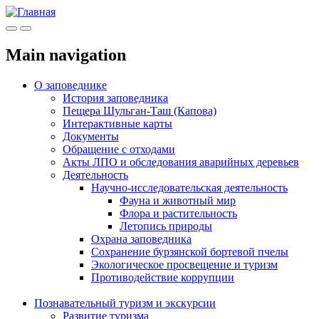
Меню
Инфо
Main navigation
О заповеднике
История заповедника
Пещера Шульган-Таш (Капова)
Интерактивные карты
Документы
Обращение с отходами
Акты ЛПО и обследования аварийных деревьев
Деятельность
Научно-исследовательская деятельность
Фауна и животный мир
Флора и растительность
Летопись природы
Охрана заповедника
Сохранение бурзянской бортевой пчелы
Экологическое просвещение и туризм
Противодействие коррупции
Познавательный туризм и экскурсии
Развитие туризма