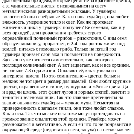
драгоценным орхидеям, которые ценят не за красивые цветки,
а за удивительные листья, с искрящимися на свету
металлическими разноцветными жилками. У гудайеры
волосистой они серебряные. Как и наша гудайера, она любит
влажность, умеренное тепло и свет. Как же протекает
жизненный цикл у гудайеры ползучей? Её семенам, как и у
всех орхидей, для прорастания требуется строго
определённый почвенный грибок – ризоктония. С ним семя
образует микоризу, прорастает, и 2-4 года росток живет под
землей, питаясь с помощью гриба. Только на пятый год
гудайера пронзает слой мха и появляется на поверхности.
Здесь она уже питается самостоятельно, как автотроф,
поглощая солнечный свет. А вот зацветает, как и все орхидеи,
не раньше 7-8 года жизни. Опыляют её, как я узнала из
интернета, шмели. Но это сомнительно – цветки белые и
мелкие: не тот цвет и размер для шмелей. Они любят крупные
цветки, окрашенные в синие, пурпурные и жёлтые цвета. Да
и вряд ли шмель, этот фанат лугов и горных степей, залетит в
тенистый зеленомошник. Так что главные претенденты на
звание опылителя гудайеры – мелкие мухи. Несмотря на
приверженность к запахам гнили, они тоже любят сладкое.
Как и осы. Так что мелкие осы тоже могут претендовать на
громкое звание опылителя этой орхидеи. Гудайера может
размножаться и вегетативно. А если ей что-то не понравится в
окружающей среде (недостаток света, засуха) на несколько лет