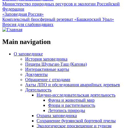
Министерство природных ресурсов и экологии Российской
Федерации
«Заповедная Россия»
Комплексный биосферный резерват «Башкирский Урал»
Версия для слабовидящих
Main navigation
О заповеднике
История заповедника
Пещера Шульган-Таш (Капова)
Интерактивные карты
Документы
Обращение с отходами
Акты ЛПО и обследования аварийных деревьев
Деятельность
Научно-исследовательская деятельность
Фауна и животный мир
Флора и растительность
Летопись природы
Охрана заповедника
Сохранение бурзянской бортевой пчелы
Экологическое просвещение и туризм