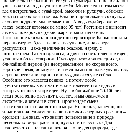
новые точки её обитания. Но увы! Гудайера или погибла, или
ушла под землю до лучших времён. Многие ели в том месте,
где я встретилась с гудайерой, высохли и рухнули, обнажив
мох на поверхности почвы. Ельники продолжают сохнуть, а
елового подроста мы не заметили. А ведь гудайера живет в
лесах, возраст которых не менее 95 лет! Растение не выносит
лесных пожаров, вырубок, жары и вытаптывания.
Потепление климата проходит по территории Башкортостана
неравномерно. Здесь, на юге, иссушение, а на севере
республики – даже увеличение осадков, наряду с
потеплением. Так что для леса, и для его обитателей орхидей,
условия в более северном, Южноуральском заповеднике, на
ближайший период (на неопределённое, но скорее всего,
короткое время) останутся неизменными или даже улучшатся,
а для нашего заповедника они ухудшаются уже сейчас.
Особенно это касается редких, а потому особо
чувствительных к климатическим изменениям видам, к
которым относятся орхидеи. Ну, а в ближайшие 50-100 лет
леса постепенно отступят к северу, и мы окажемся в
лесостепи, а затем и в степи. Произойдет смена
растительности и животного мира. Не полная, конечно, но
значительная. Увидят ли наши потомки северных красавиц –
орхидей? Не знаю. Что значит исчезновение в природе
нескольких видов растений, пусть и интересных? Для
человечества – невелика потеря. Но не для природы, где