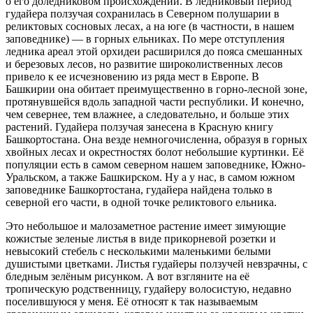
о его доледниковом происхождении. В ледниковый период
гудайера ползучая сохранилась в Северном полушарии в
реликтовых сосновых лесах, а на юге (в частности, в нашем
заповеднике) — в горных ельниках. По мере отступления
ледника ареал этой орхидеи расширился до пояса смешанных
и березовых лесов, но развитие широколиственных лесов
привело к ее исчезновению из ряда мест в Европе. В
Башкирии она обитает преимущественно в горно-лесной зоне,
протянувшейся вдоль западной части республики. И конечно,
чем севернее, тем влажнее, а следовательно, и больше этих
растений. Гудайера ползучая занесена в Красную книгу
Башкортостана. Она везде немногочисленна, образуя в горных
хвойных лесах и окрестностях болот небольшие куртинки. Её
популяции есть в самом северном нашем заповеднике, Южно-
Уральском, а также Башкирском. Ну а у нас, в самом южном
заповеднике Башкортостана, гудайера найдена только в
северной его части, в одной точке реликтового ельника.
Это небольшое и малозаметное растение имеет зимующие
кожистые зеленые листья в виде прикорневой розетки и
невысокий стебель с несколькими маленькими белыми
душистыми цветками. Листья гудайеры ползучей невзрачны, с
бледным зелёным рисунком. А вот взгляните на её
тропическую родственницу, гудайеру волосистую, недавно
поселившуюся у меня. Её относят к так называемым