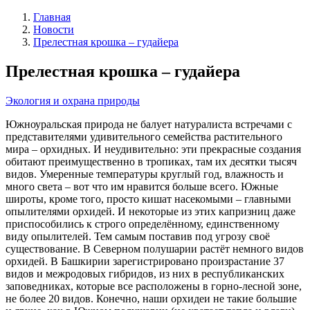
Главная
Новости
Прелестная крошка – гудайера
Прелестная крошка – гудайера
Экология и охрана природы
Южноуральская природа не балует натуралиста встречами с
представителями удивительного семейства растительного
мира – орхидных. И неудивительно: эти прекрасные создания
обитают преимущественно в тропиках, там их десятки тысяч
видов. Умеренные температуры круглый год, влажность и
много света – вот что им нравится больше всего. Южные
широты, кроме того, просто кишат насекомыми – главными
опылителями орхидей. И некоторые из этих капризниц даже
приспособились к строго определённому, единственному
виду опылителей. Тем самым поставив под угрозу своё
существование. В Северном полушарии растёт немного видов
орхидей. В Башкирии зарегистрировано произрастание 37
видов и межродовых гибридов, из них в республиканских
заповедниках, которые все расположены в горно-лесной зоне,
не более 20 видов. Конечно, наши орхидеи не такие большие