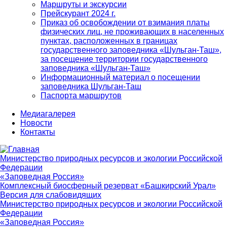
Маршруты и экскурсии
Прейскурант 2024 г.
Приказ об освобождении от взимания платы
физических лиц, не проживающих в населенных
пунктах, расположенных в границах
государственного заповедника «Шульган-Таш»,
за посещение территории государственного
заповедника «Шульган-Таш»
Информационный материал о посещении
заповедника Шульган-Таш
Паспорта маршрутов
Медиагалерея
Новости
Контакты
Министерство природных ресурсов и экологии Российской
Федерации
«Заповедная Россия»
Комплексный биосферный резерват «Башкирский Урал»
Версия для слабовидящих
Министерство природных ресурсов и экологии Российской
Федерации
«Заповедная Россия»