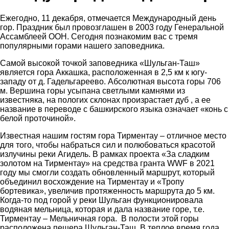
Ежегодно, 11 декабря, отмечается Международный день
гор. Праздник был провозглашен в 2003 году Генеральной
Ассамблеей ООН. Сегодня познакомим вас с тремя
популярными горами нашего заповедника.
Самой высокой точкой заповедника «Шульган-Таш»
является гора Аккашка, расположенная в 2,5 км к югу-
западу от д. Гадельгареево. Абсолютная высота горы 706
м. Вершина горы усыпана светлыми камнями из
известняка, на пологих склонах произрастает дуб , а ее
название в переводе с башкирского языка означает «конь с
белой проточиной».
Известная нашим гостям гора Тирментау – отличное место
для того, чтобы набраться сил и полюбоваться красотой
излучины реки Агидель. В рамках проекта «За сладким
золотом на Тирментау» на средства гранта
WWF
в 2021
году мы смогли создать обновленный маршрут, который
объединил восхождение на Тирментау и «Тропу
бортевика», увеличив протяженность маршрута до 5 км.
Когда-то под горой у реки Шульган функционировала
водяная мельница, которая и дала название горе, т.е.
Тирментау – Мельничная гора. В полости этой горы
расположена пещера Шульган-Таш. В теплое время года