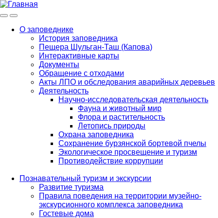
Меню
Инфо
О заповеднике
История заповедника
Main
Пещера Шульган-Таш (Капова)
navigation
Интерактивные карты
Документы
Обращение с отходами
Акты ЛПО и обследования аварийных деревьев
Деятельность
Научно-исследовательская деятельность
Фауна и животный мир
Флора и растительность
Летопись природы
Охрана заповедника
Сохранение бурзянской бортевой пчелы
Экологическое просвещение и туризм
Противодействие коррупции
Познавательный туризм и экскурсии
Развитие туризма
Правила поведения на территории музейно-
экскурсионного комплекса заповедника
Гостевые дома