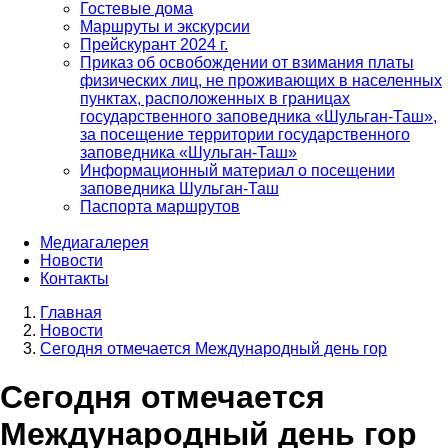
Гостевые дома
Маршруты и экскурсии
Прейскурант 2024 г.
Приказ об освобождении от взимания платы
физических лиц, не проживающих в населенных
пунктах, расположенных в границах
государственного заповедника «Шульган-Таш»,
за посещение территории государственного
заповедника «Шульган-Таш»
Информационный материал о посещении
заповедника Шульган-Таш
Паспорта маршрутов
Медиагалерея
Новости
Контакты
Главная
Новости
Строка
Сегодня отмечается Международный день гор
навигации
Сегодня отмечается
Международный день гор