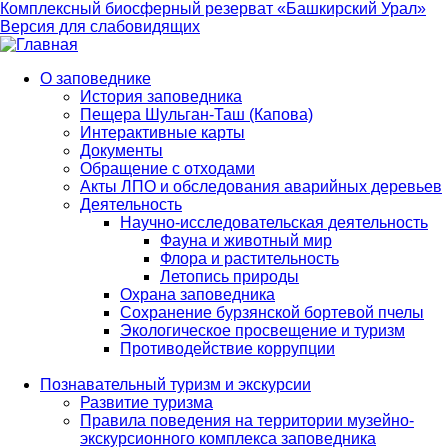
Комплексный биосферный резерват «Башкирский Урал»
Версия для слабовидящих
О заповеднике
История заповедника
Main
Пещера Шульган-Таш (Капова)
navigation
Интерактивные карты
Документы
Обращение с отходами
Акты ЛПО и обследования аварийных деревьев
Деятельность
Научно-исследовательская деятельность
Фауна и животный мир
Флора и растительность
Летопись природы
Охрана заповедника
Сохранение бурзянской бортевой пчелы
Экологическое просвещение и туризм
Противодействие коррупции
Познавательный туризм и экскурсии
Развитие туризма
Правила поведения на территории музейно-
экскурсионного комплекса заповедника