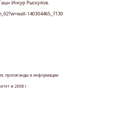
посещении заповедника
Таш» Инсур Рыскулов.
Охрана заповедника
Шульган-Таш
Сохранение бурзянской
sh_02?w=wall-140304465_7130
Паспорта маршрутов
бортевой пчелы
Экологическое
просвещение и туризм
Противодействие
коррупции
я, пропаганды и информации.
тет в 2008 г.