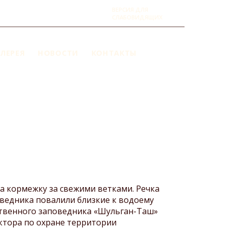
ВЕРСИЯ ДЛЯ
СЛАБОВИДЯЩИХ
ЛЕРЕЯ
НОВОСТИ
КОНТАКТЫ
а кормежку за свежими ветками. Речка
оведника повалили близкие к водоему
рственного заповедника «Шульган-Таш»
ктора по охране территории