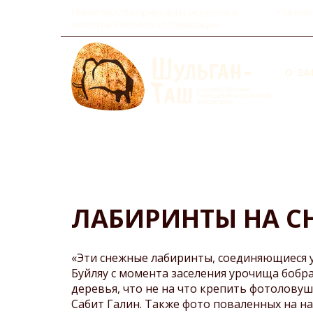
Министерство природных ресурсов и
«Запове
экологии Российской Федерации
О З
MAI
NAV
История заповедника
Развитие туризма
Пещера Шульган-Таш (Ка
Правила поведения на
территории музейно-
Интерактивные карты
экскурсионного комплекс
Документы
ЛАБИРИНТЫ НА С
заповедника
Обращение с отходами
Гостевые дома
«Эти снежные лабиринты, соединяющиеся у
Маршруты и экскурсии
Буйляу с момента заселения урочища бобр
Прейскурант 2024 г.
деревья, что не на что крепить фотолову
Сабит Галин. Также фото поваленных на 