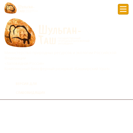
Мен
Министерство природных ресурсов и экологии Российской
Федерации
«Заповедная Россия»
Комплексный биосферный резерват «Башкирский Урал»
ВЕРСИЯ ДЛЯ
СЛАБОВИДЯЩИХ