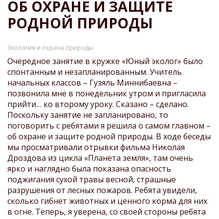
СТРОКА
ОБ ОХРАНЕ И ЗАЩИТЕ
НАВИГАЦИИ
РОДНОЙ ПРИРОДЫ
Экология и охрана природы
Очередное занятие в кружке «Юный эколог» было
спонтанным и незапланированным. Учитель
начальных классов – Гузяль Миннибаевна –
позвонила мне в понедельник утром и пригласила
прийти… ко второму уроку. Сказано – сделано.
Поскольку занятие не запланировано, то
поговорить с ребятами я решила о самом главном –
об охране и защите родной природы. В ходе беседы
мы просматривали отрывки фильма Николая
Дроздова из цикла «Планета земля», там очень
ярко и наглядно была показана опасность
поджигания сухой травы весной, страшные
разрушения от лесных пожаров. Ребята увидели,
сколько гибнет животных и ценного корма для них
в огне. Теперь, я уверена, со своей стороны ребята