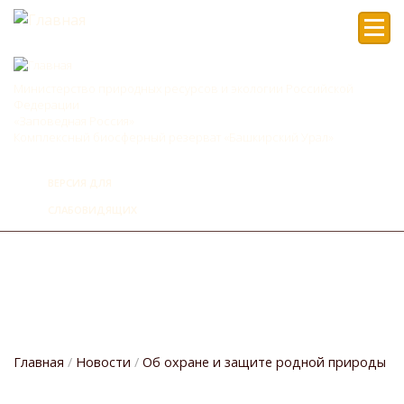
Мен
Министерство природных ресурсов и экологии Российской
Федерации
«Заповедная Россия»
Комплексный биосферный резерват «Башкирский Урал»
ВЕРСИЯ ДЛЯ
СЛАБОВИДЯЩИХ
Главная
Новости
Об охране и защите родной природы