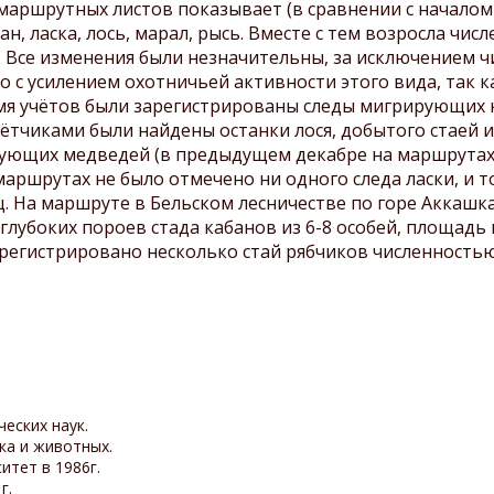
посещении заповедника
маршрутных листов показывает (в сравнении с начало
Охрана заповедника
Шульган-Таш
н, ласка, лось, марал, рысь. Вместе с тем возросла чис
Сохранение бурзянской
. Все изменения были незначительны, за исключением ч
Паспорта маршрутов
бортевой пчелы
но с усилением охотничьей активности этого вида, так 
Экологическое
емя учётов были зарегистрированы следы мигрирующих к
просвещение и туризм
чётчиками были найдены останки лося, добытого стаей из
рующих медведей (в предыдущем декабре на маршрутах 
Противодействие
коррупции
маршрутах не было отмечено ни одного следа ласки, и 
. На маршруте в Бельском лесничестве по горе Аккашк
убоких пороев стада кабанов из 6-8 особей, площадь к
гистрировано несколько стай рябчиков численностью 
еских наук.
ка и животных.
итет в 1986г.
г.