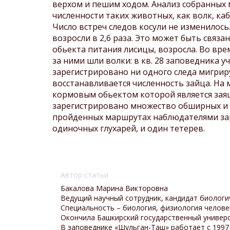
верхом и пешим ходом. Анализ собранных 
численности таких животных, как волк, каба
Число встреч следов косули не изменилось
возросли в 2,6 раза. Это может быть связа
обьекта питания лисицы, возросла. Во вр
за ними шли волки: в кв. 28 заповедника у
зарегистрировано ни одного следа мигри
восстанавливается численность зайца. На 
кормовым обьектом которой является заяц
зарегистрировано множество обширных и гл
пройденных маршрутах наблюдателями заре
одиночных глухарей, и один тетерев.
Автор статьи
Бакалова Марина Викторовна
Ведущий научный сотрудник, кандидат биологич
Специальность –
биология, физиология челове
Окончила Башкирский государственный универс
В заповеднике «Шульган-Таш» работает с 1997 