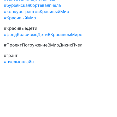
#бурзянскаябортеваяпчела
#конкурсгрантовКрасивыйМир
#КрасивыйМир
#КрасивыеДети
#фондКрасивыеДетиВКрасивомМире
#ПроектПогружениеВМирДикихПчел
#грант
#пчелыонлайн