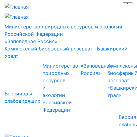
Инф
Ме
Министерство природных ресурсов и экологии
Российской Федерации
«Заповедная Россия»
Комплексный биосферный резерват «Башкирский
Урал»
Министерство
«Заповедная
Комплексн
природных
Россия»
биосферны
ресурсов
резерват
и
«Башкирск
Версия для
экологии
Урал»
слабовидящих
Российской
Федерации
Версия
слабов