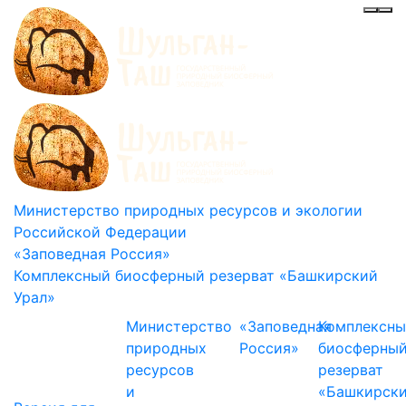
Инф
Ме
Министерство природных ресурсов и экологии
Российской Федерации
«Заповедная Россия»
Комплексный биосферный резерват «Башкирский
Урал»
Министерство
«Заповедная
Комплексн
природных
Россия»
биосферны
ресурсов
резерват
и
«Башкирск