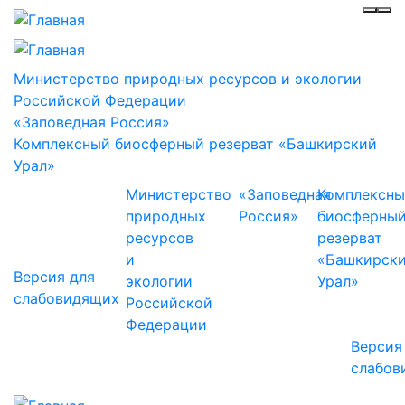
Инф
Ме
Министерство природных ресурсов и экологии
Российской Федерации
«Заповедная Россия»
Комплексный биосферный резерват «Башкирский
Урал»
Министерство
«Заповедная
Комплексн
природных
Россия»
биосферны
ресурсов
резерват
и
«Башкирск
Версия для
экологии
Урал»
слабовидящих
Российской
Федерации
Версия
слабов