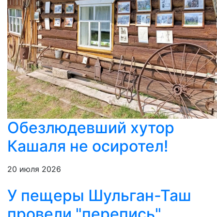
Обезлюдевший хутор
Кашаля не осиротел!
20 июля 2026
У пещеры Шульган-Таш
провели "перепись"