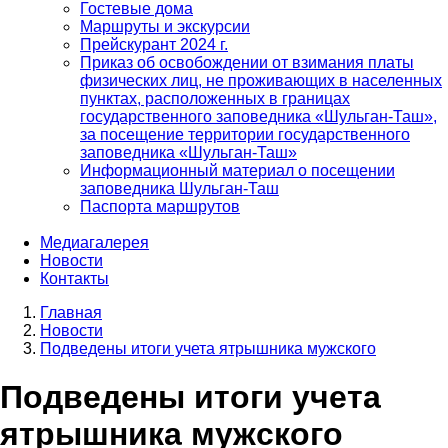
Гостевые дома
Маршруты и экскурсии
Прейскурант 2024 г.
Приказ об освобождении от взимания платы
физических лиц, не проживающих в населенных
пунктах, расположенных в границах
государственного заповедника «Шульган-Таш»,
за посещение территории государственного
заповедника «Шульган-Таш»
Информационный материал о посещении
заповедника Шульган-Таш
Паспорта маршрутов
Медиагалерея
Новости
Контакты
Главная
Новости
Строка
Подведены итоги учета ятрышника мужского
навигации
Подведены итоги учета
ятрышника мужского