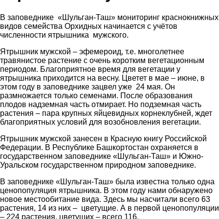
В заповеднике «Шульган-Таш» мониторинг краснокнижных
видов семейства Орхидных начинается с учётов
численности
ятрышника мужского.
Ятрышник мужской – эфемероид, т.е. многолетнее
травянистое растение с очень коротким вегетационным
периодом. Благоприятное время для вегетации у
ятрышника приходится на весну. Цветет в мае – июне, в
этом году в заповеднике зацвел уже 24 мая. Он
размножается только семенами. После образования
плодов надземная часть отмирает. Но подземная часть
растения – пара крупных яйцевидных корнеклубней, ждет
благоприятных условий для возобновления вегетации.
Ятрышник мужской занесен в Красную книгу Российской
Федерации. В Республике Башкортостан охраняется в
государственном заповеднике «Шульган-Таш» и Южно-
Уральском государственном природном заповеднике.
В заповеднике «Шульган-Таш» была известна только одна
ценопопуляция ятрышника. В этом году нами обнаружено
новое местообитание вида. Здесь мы насчитали всего 63
растения, 14 из них – цветущие. А в первой ценопопуляции
– 224 растения, цветущих – всего 116.