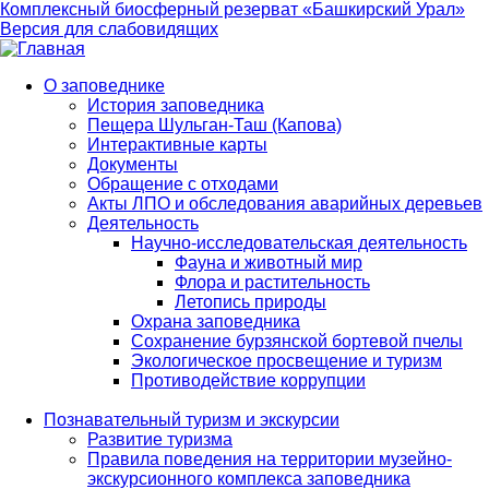
Комплексный биосферный резерват «Башкирский Урал»
Версия для слабовидящих
О заповеднике
История заповедника
Main
Пещера Шульган-Таш (Капова)
navigation
Интерактивные карты
Документы
Обращение с отходами
Акты ЛПО и обследования аварийных деревьев
Деятельность
Научно-исследовательская деятельность
Фауна и животный мир
Флора и растительность
Летопись природы
Охрана заповедника
Сохранение бурзянской бортевой пчелы
Экологическое просвещение и туризм
Противодействие коррупции
Познавательный туризм и экскурсии
Развитие туризма
Правила поведения на территории музейно-
экскурсионного комплекса заповедника