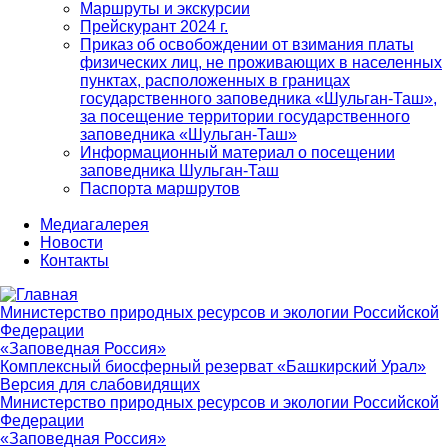
Маршруты и экскурсии
Прейскурант 2024 г.
Приказ об освобождении от взимания платы
физических лиц, не проживающих в населенных
пунктах, расположенных в границах
государственного заповедника «Шульган-Таш»,
за посещение территории государственного
заповедника «Шульган-Таш»
Информационный материал о посещении
заповедника Шульган-Таш
Паспорта маршрутов
Медиагалерея
Новости
Контакты
Министерство природных ресурсов и экологии Российской
Федерации
«Заповедная Россия»
Комплексный биосферный резерват «Башкирский Урал»
Версия для слабовидящих
Министерство природных ресурсов и экологии Российской
Федерации
«Заповедная Россия»