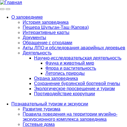
Меню
Инфо
О заповеднике
История заповедника
Main
Пещера Шульган-Таш (Капова)
navigation
Интерактивные карты
Документы
Обращение с отходами
Акты ЛПО и обследования аварийных деревьев
Деятельность
Научно-исследовательская деятельность
Фауна и животный мир
Флора и растительность
Летопись природы
Охрана заповедника
Сохранение бурзянской бортевой пчелы
Экологическое просвещение и туризм
Противодействие коррупции
Познавательный туризм и экскурсии
Развитие туризма
Правила поведения на территории музейно-
экскурсионного комплекса заповедника
Гостевые дома