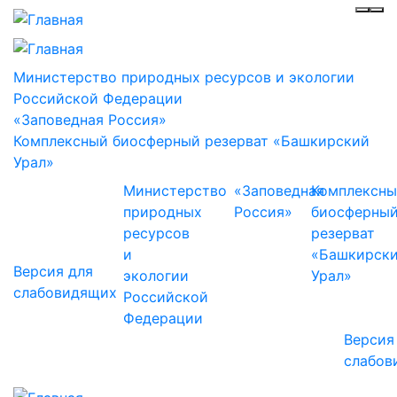
Инф
Ме
Министерство природных ресурсов и экологии
Российской Федерации
«Заповедная Россия»
Комплексный биосферный резерват «Башкирский
Урал»
Министерство
«Заповедная
Комплексн
природных
Россия»
биосферны
ресурсов
резерват
и
«Башкирск
Версия для
экологии
Урал»
слабовидящих
Российской
Федерации
Версия
слабов