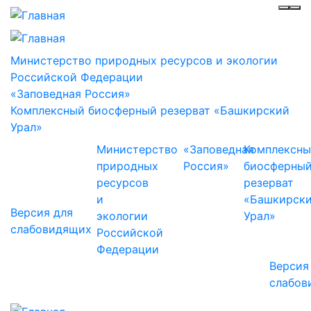
Инф
Ме
Министерство природных ресурсов и экологии
Российской Федерации
«Заповедная Россия»
Комплексный биосферный резерват «Башкирский
Урал»
Министерство
«Заповедная
Комплексн
природных
Россия»
биосферны
ресурсов
резерват
и
«Башкирск
Версия для
экологии
Урал»
слабовидящих
Российской
Федерации
Версия
слабов