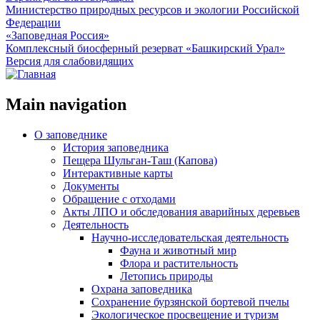
Министерство природных ресурсов и экологии Российской
Федерации
«Заповедная Россия»
Комплексный биосферный резерват «Башкирский Урал»
Версия для слабовидящих
Main navigation
О заповеднике
История заповедника
Пещера Шульган-Таш (Капова)
Интерактивные карты
Документы
Обращение с отходами
Акты ЛПО и обследования аварийных деревьев
Деятельность
Научно-исследовательская деятельность
Фауна и животный мир
Флора и растительность
Летопись природы
Охрана заповедника
Сохранение бурзянской бортевой пчелы
Экологическое просвещение и туризм