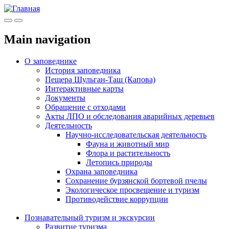
Меню
Инфо
Main navigation
О заповеднике
История заповедника
Пещера Шульган-Таш (Капова)
Интерактивные карты
Документы
Обращение с отходами
Акты ЛПО и обследования аварийных деревьев
Деятельность
Научно-исследовательская деятельность
Фауна и животный мир
Флора и растительность
Летопись природы
Охрана заповедника
Сохранение бурзянской бортевой пчелы
Экологическое просвещение и туризм
Противодействие коррупции
Познавательный туризм и экскурсии
Развитие туризма