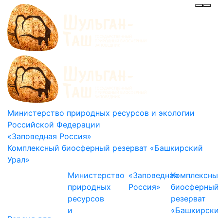
Инф
Ме
Министерство природных ресурсов и экологии
Российской Федерации
«Заповедная Россия»
Комплексный биосферный резерват «Башкирский
Урал»
Министерство
«Заповедная
Комплексн
природных
Россия»
биосферны
ресурсов
резерват
и
«Башкирск