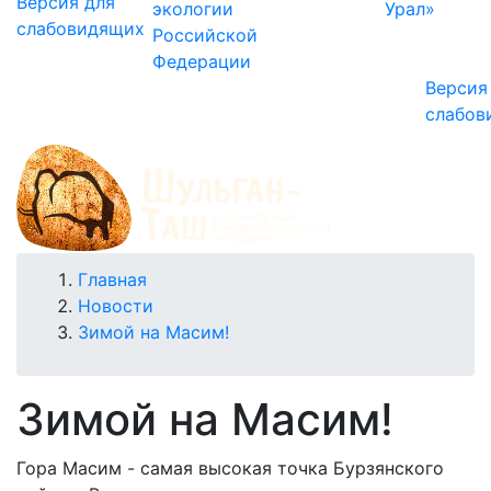
Версия для
экологии
Урал»
слабовидящих
Российской
Федерации
Версия
слабов
Строка
Главная
Новости
навигации
Зимой на Масим!
Зимой на Масим!
Гора Масим - самая высокая точка Бурзянского