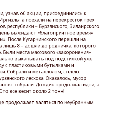
 и, узнав об акции, присоединились к
Иргизлы, а поехали на перекресток трех
ов республики – Бурзянского, Зилаирского
й день выжидают «благоприятное время»
ы». После Кугарчинского перешли на
в лишь 8 – дошли до родничка, которого
. Были места массового «захоронения»
квально выкапывать под подстилкой уже
ду с пластиковыми бутылками и
и. Собрали и металлолом, стекло.
рзянского лесхоза. Оказалось, мусор
заново собрали. Дождик продолжал идти, а
то все весит около 2 тонн!
еще продолжает валяться по неубранным