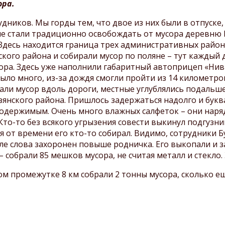
посещении заповедника
ора.
Охрана заповедника
Шульган-Таш
дников. Мы горды тем, что двое из них были в отпуске,
Сохранение бурзянской
Паспорта маршрутов
не стали традиционно освобождать от мусора деревню 
бортевой пчелы
и. Здесь находится граница трех административных район
Экологическое
нского района и собирали мусор по поляне – тут кажды
просвещение и туризм
сора. Здесь уже наполнили габаритный автоприцеп «Нив
Противодействие
ыло много, из-за дождя смогли пройти из 14 километро
коррупции
али мусор вдоль дороги, местные углублялись подальше
урзянского района. Пришлось задержаться надолго и бу
одержимым. Очень много влажных салфеток – они наря
то-то без всякого угрызения совести выкинул подгузник
 от времени его кто-то собирал. Видимо, сотрудники Бу
сле слова захоронен повыше родничка. Его выкопали и 
обрали 85 мешков мусора, не считая металл и стекло. Э
ом промежутке 8 км собрали 2 тонны мусора, сколько 