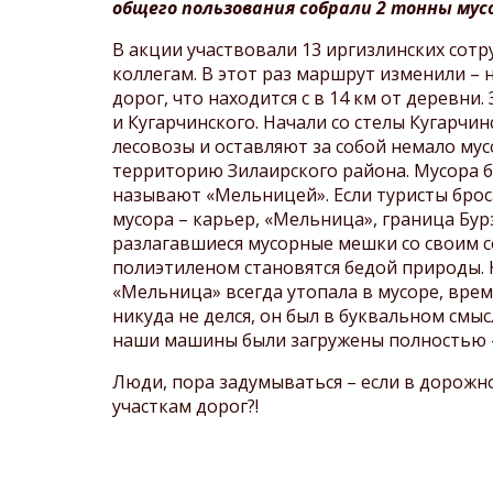
общего пользования собрали 2 тонны мус
В акции участвовали 13 иргизлинских сотру
коллегам. В этот раз маршрут изменили – 
дорог, что находится с в 14 км от деревн
и Кугарчинского. Начали со стелы Кугарчи
лесовозы и оставляют за собой немало му
территорию Зилаирского района. Мусора б
называют «Мельницей». Если туристы брос
мусора ­– карьер, «Мельница», граница Б
разлагавшиеся мусорные мешки со своим с
полиэтиленом становятся бедой природы. К
«Мельница» всегда утопала в мусоре, время
никуда не делся, он был в буквальном смы
наши машины были загружены полностью – с
Люди, пора задумываться – если в дорожн
участкам дорог?!