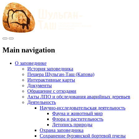
Меню
Инфо
Main navigation
О заповеднике
История заповедника
Пещера Шульган-Таш (Капова)
Интерактивные карты
Документы
Обращение с отходами
Акты ЛПО и обследования аварийных деревьев
Деятельность
Научно-исследовательская деятельность
Фауна и животный мир
Флора и растительность
Летопись природы
Охрана заповедника
Сохранение бурзянской бортевой пчелы