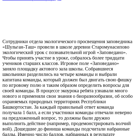
Сотрудники отдела экологического просвещения заповедника
«Шульган-Таш» провели в школе деревни Старомунасипово
экологический урок с познавательной игрой «Заповедано».
Чтобы принять участие в уроке, собралось более тридцати
учеников старших классов. Игровое поле «Заповедано»
заняло площадку актового зала школы. Собравшиеся
школьники разделились на четыре команды и выбрали
капитана команды, который должен был двигать свою фишку
по игровому полю и таким образом определить вопросы для
своей команды. В процессе экоурока ребята узнавали много
нового и применяли свои знания о биоразнообразии, об особо
охраняемых природных территориях Республики
Башкортостан. За каждый правильный ответ команда
получала 1 балл, а если участники команды отвечали неверно
на предложенный вопрос, то должны были дружно
выполнить действие (например, продемонстрировать волчий
вой). Дошедшие до финиша команды подсчитали набранные
баллы. Именно число баллов, набранных в результате