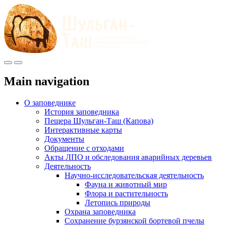
Меню
Инфо
Main navigation
О заповеднике
История заповедника
Пещера Шульган-Таш (Капова)
Интерактивные карты
Документы
Обращение с отходами
Акты ЛПО и обследования аварийных деревьев
Деятельность
Научно-исследовательская деятельность
Фауна и животный мир
Флора и растительность
Летопись природы
Охрана заповедника
Сохранение бурзянской бортевой пчелы