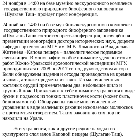
24 ноября в 14:00 на базе музейно-экскурсионного комплекса
государственного природного биосферного заповедника
«Шульган-Таш» пройдет пресс-конференция.
24 ноября в 14:00 на базе музейно-экскурсионного комплекса
государственного природного биосферного заповедника
«Шульган-Таш» состоится пресс-конференция, посвящённая
презентации монографии доктора исторических наук, доцента
кафедры археологии МГУ им. М.В. Ломоносова Владислава
Житенёва «Капова пещера – палеолитическое подземное
святилище». В монографии особое внимание уделено итогам
работ Южно-Уральской археологической экспедиции МГУ,
проводившихся с 2008 по 2017 гг. под руководством автора.
Были обнаружены изделия и отходы производства из кремня
и яшмы, а также предметы из галек. Из малочисленных
костяных орудий примечательны два: небольшое шило и
крупный нож. Привлекают к себе внимание украшения в виде
бусин и подвесок из тонких пластиночек кости (может быть,
бивня мамонта). Обнаружены также многочисленные
украшения в виде маленьких раковин ископаемых моллюсков
с проткнутым отверстием. Таких раковин до сих пор не
находили на Урале.
Эти украшения, как и другие редкие находки из
культурного слоя залов Каповой пещеры (Шульган-Таш),