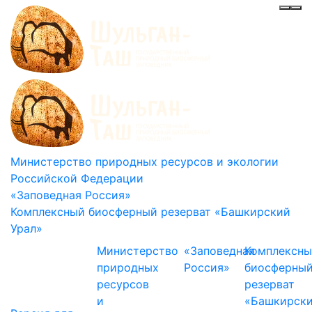
Инф
Ме
Министерство природных ресурсов и экологии
Российской Федерации
«Заповедная Россия»
Комплексный биосферный резерват «Башкирский
Урал»
Министерство
«Заповедная
Комплексн
природных
Россия»
биосферны
ресурсов
резерват
и
«Башкирск