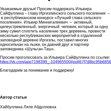
Уважаемые друзья! Просим поддержать Ильвира
Сайфуллина
–
главу Иргизлинского сельского поселения
–
в республиканском конкурсе «Лучший глава сельского
поселения». Ильвир Миннигалеевич
–
активный,
целеустремленный, энергичный человек, который
з
а одну
зим
у
сумел сплотить население трех деревень, провести
несколько республиканских мероприятий в отдаленной
заповедной деревне Иргизлы, поставил многих
односельчан на лыжи, он давний друг и партнер
заповедника
«Шульган-Таш»
.
Просим проголосовать за Ильвира Сайфуллина по ссылке:
https://vk.com/app7198399_-104965500#poll67f7d8bc95b6856
Благодарим за понимание и поддержку!
Автор статьи
Хайбуллина Ляля Абдулловна