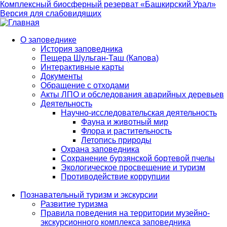
Комплексный биосферный резерват «Башкирский Урал»
Версия для слабовидящих
О заповеднике
История заповедника
Main
Пещера Шульган-Таш (Капова)
navigation
Интерактивные карты
Документы
Обращение с отходами
Акты ЛПО и обследования аварийных деревьев
Деятельность
Научно-исследовательская деятельность
Фауна и животный мир
Флора и растительность
Летопись природы
Охрана заповедника
Сохранение бурзянской бортевой пчелы
Экологическое просвещение и туризм
Противодействие коррупции
Познавательный туризм и экскурсии
Развитие туризма
Правила поведения на территории музейно-
экскурсионного комплекса заповедника