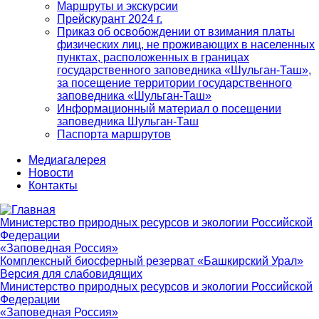
Маршруты и экскурсии
Прейскурант 2024 г.
Приказ об освобождении от взимания платы
физических лиц, не проживающих в населенных
пунктах, расположенных в границах
государственного заповедника «Шульган-Таш»,
за посещение территории государственного
заповедника «Шульган-Таш»
Информационный материал о посещении
заповедника Шульган-Таш
Паспорта маршрутов
Медиагалерея
Новости
Контакты
Министерство природных ресурсов и экологии Российской
Федерации
«Заповедная Россия»
Комплексный биосферный резерват «Башкирский Урал»
Версия для слабовидящих
Министерство природных ресурсов и экологии Российской
Федерации
«Заповедная Россия»