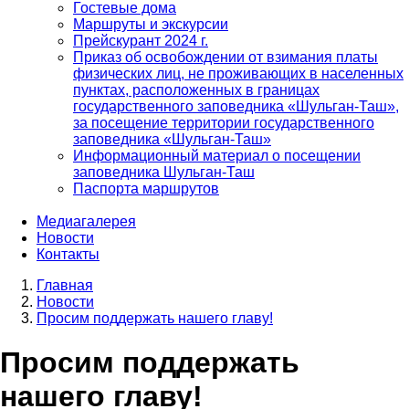
Гостевые дома
Маршруты и экскурсии
Прейскурант 2024 г.
Приказ об освобождении от взимания платы
физических лиц, не проживающих в населенных
пунктах, расположенных в границах
государственного заповедника «Шульган-Таш»,
за посещение территории государственного
заповедника «Шульган-Таш»
Информационный материал о посещении
заповедника Шульган-Таш
Паспорта маршрутов
Медиагалерея
Новости
Контакты
Главная
Новости
Строка
Просим поддержать нашего главу!
навигации
Просим поддержать
нашего главу!