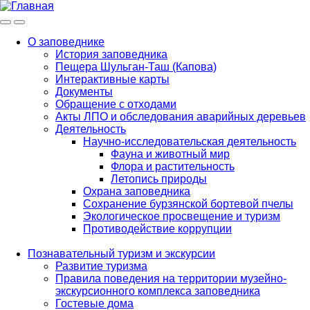
Меню
Инфо
О заповеднике
История заповедника
Main
Пещера Шульган-Таш (Капова)
navigation
Интерактивные карты
Документы
Обращение с отходами
Акты ЛПО и обследования аварийных деревьев
Деятельность
Научно-исследовательская деятельность
Фауна и животный мир
Флора и растительность
Летопись природы
Охрана заповедника
Сохранение бурзянской бортевой пчелы
Экологическое просвещение и туризм
Противодействие коррупции
Познавательный туризм и экскурсии
Развитие туризма
Правила поведения на территории музейно-
экскурсионного комплекса заповедника
Гостевые дома