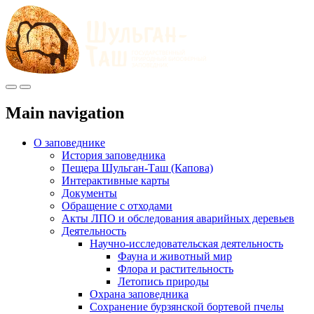
Меню
Инфо
Main navigation
О заповеднике
История заповедника
Пещера Шульган-Таш (Капова)
Интерактивные карты
Документы
Обращение с отходами
Акты ЛПО и обследования аварийных деревьев
Деятельность
Научно-исследовательская деятельность
Фауна и животный мир
Флора и растительность
Летопись природы
Охрана заповедника
Сохранение бурзянской бортевой пчелы