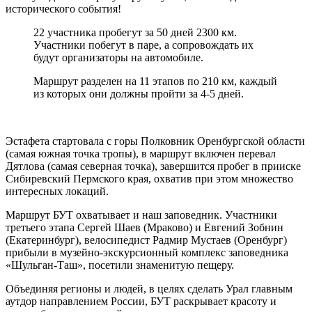
исторического события!
22 участника пробегут за 50 дней 2300 км.
Участники побегут в паре, а сопровождать их
будут организаторы на автомобиле.
Маршрут разделен на 11 этапов по 210 км, каждый
из которых они должны пройти за 4-5 дней.
Эстафета стартовала с горы Полковник Оренбургской области
(самая южная точка тропы), в маршрут включен перевал
Дятлова (самая северная точка), завершится пробег в прииске
Сибиревский Пермского края, охватив при этом множество
интересных локаций.
Маршрут БУТ охватывает и наш заповедник. Участники
третьего этапа Сергей Шаев (Мраково) и Евгений Зобнин
(Екатеринбург), велосипедист Радмир Мустаев (Оренбург)
прибыли в музейно-экскурсионный комплекс заповедника
«Шульган-Таш», посетили знаменитую пещеру.
Объединяя регионы и людей, в целях сделать Урал главным
аутдор направлением России, БУТ раскрывает красоту и