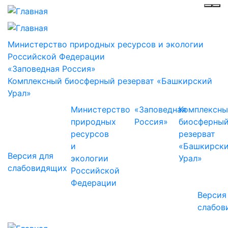
Инф
Ме
Министерство природных ресурсов и экологии
Российской Федерации
«Заповедная Россия»
Комплексный биосферный резерват «Башкирский
Урал»
Министерство
«Заповедная
Комплексн
природных
Россия»
биосферны
ресурсов
резерват
и
«Башкирск
Версия для
экологии
Урал»
слабовидящих
Российской
Федерации
Версия
слабов