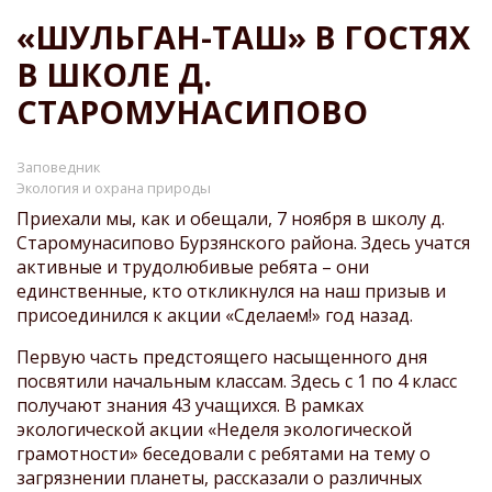
СТРОКА
«ШУЛЬГАН-ТАШ» В ГОСТЯХ
НАВИГАЦИИ
В ШКОЛЕ Д.
СТАРОМУНАСИПОВО
Заповедник
Экология и охрана природы
Приехали мы, как и обещали, 7 ноября в школу д.
Старомунасипово Бурзянского района. Здесь учатся
активные и трудолюбивые ребята – они
единственные, кто откликнулся на наш призыв и
присоединился к акции «Сделаем!» год назад.
Первую часть предстоящего насыщенного дня
посвятили начальным классам. Здесь с 1 по 4 класс
получают знания 43 учащихся. В рамках
экологической акции «Неделя экологической
грамотности» беседовали с ребятами на тему о
загрязнении планеты, рассказали о различных