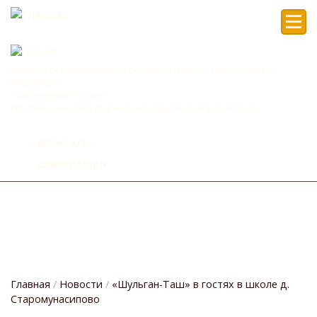
Мен
Министерство природных ресурсов и экологии Российской
Федерации
«Заповедная Россия»
Комплексный биосферный резерват «Башкирский Урал»
ВЕРСИЯ ДЛЯ
СЛАБОВИДЯЩИХ
Главная
Новости
«Шульган-Таш» в гостях в школе д.
Старомунасипово